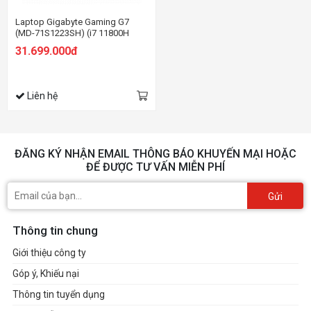
Laptop Gigabyte Gaming G7
(MD-71S1223SH) (i7 11800H
/16GB Ram/512GB
31.699.000đ
SSD/RTX3050Ti 4G/17.3 inch
FHD 144Hz/Win 10/Đen) (2021)
Liên hệ
ĐĂNG KÝ NHẬN EMAIL THÔNG BÁO KHUYẾN MẠI HOẶC
ĐỂ ĐƯỢC TƯ VẤN MIỄN PHÍ
Gửi
Thông tin chung
Giới thiệu công ty
Góp ý, Khiếu nại
Thông tin tuyển dụng