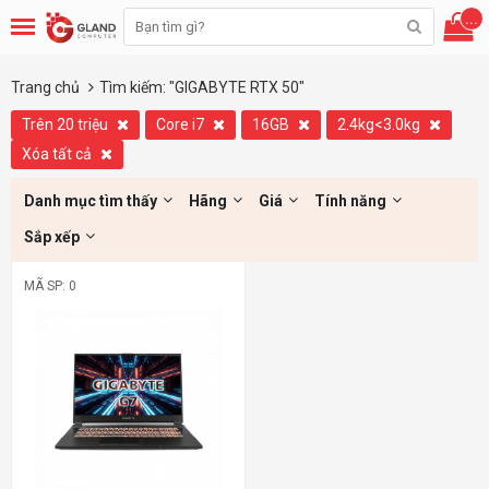
...
Trang chủ
Tìm kiếm: "GIGABYTE RTX 50"
Trên 20 triệu
Core i7
16GB
2.4kg<3.0kg
Xóa tất cả
Danh mục tìm thấy
Hãng
Giá
Tính năng
Sắp xếp
MÃ SP: 0