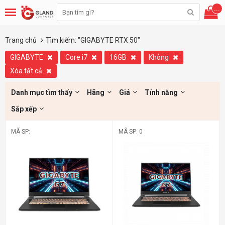
...
Trang chủ
Tìm kiếm: "GIGABYTE RTX 50"
GIGABYTE
Core i7
16GB
Không
Xóa tất cả
Danh mục tìm thấy
Hãng
Giá
Tính năng
Sắp xếp
MÃ SP:
MÃ SP: 0