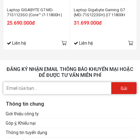
Laptop GIGABYTE G7 MD-
Laptop Gigabyte Gaming G7
71S1123SO (Core™ i7-11800H |
(MD-71S1223SH) (i7 11800H
16GB | 512GB | RTX 3050Ti 4GB |
/16GB Ram/512GB
25.690.000đ
31.699.000đ
17.3 inch FHD | Win 11 | Đen)
SSD/RTX3050Ti 4G/17.3 inch
FHD 144Hz/Win 10/Đen) (2021)
Liên hệ
Liên hệ
ĐĂNG KÝ NHẬN EMAIL THÔNG BÁO KHUYẾN MẠI HOẶC
ĐỂ ĐƯỢC TƯ VẤN MIỄN PHÍ
Gửi
Thông tin chung
Giới thiệu công ty
Góp ý, Khiếu nại
Thông tin tuyển dụng