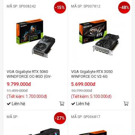
MÃ SP: SP008242
MÃ SP: SP007812
-15%
-48%
VGA Gigabyte RTX 5060
VGA Gigabyte RTX 3050
WINDFORCE OC-8GD (GV-
WINFORCE OC V2-6G
N5060WF2OC-8GD)
9.799.000đ
5.699.000đ
11.499.000đ
10.799.000đ
(Tiết kiệm: 1.700.000đ)
(Tiết kiệm: 5.100.000đ)
Liên hệ
Liên hệ
MÃ SP:
MÃ SP: SP006817
-27%