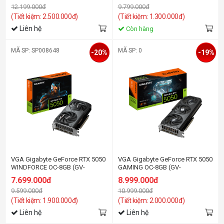
12.199.000đ
9.799.000đ
(Tiết kiệm: 2.500.000đ)
(Tiết kiệm: 1.300.000đ)
Liên hệ
Còn hàng
MÃ SP: SP008648
MÃ SP: 0
-20%
-19%
VGA Gigabyte GeForce RTX 5050
VGA Gigabyte GeForce RTX 5050
WINDFORCE OC-8GB (GV-
GAMING OC-8GB (GV-
N5050WF2OC-8GD) GDDR6
N5050GAMING OC-8GD) GDDR6
7.699.000đ
8.999.000đ
9.599.000đ
10.999.000đ
(Tiết kiệm: 1.900.000đ)
(Tiết kiệm: 2.000.000đ)
Liên hệ
Liên hệ