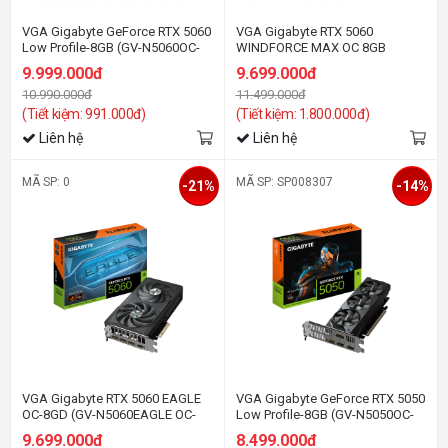
VGA Gigabyte GeForce RTX 5060
VGA Gigabyte RTX 5060
Low Profile-8GB (GV-N5060OC-
WINDFORCE MAX OC 8GB
8GL) GDDR7
9.999.000đ
9.699.000đ
10.990.000đ
11.499.000đ
(Tiết kiệm: 991.000đ)
(Tiết kiệm: 1.800.000đ)
Liên hệ
Liên hệ
MÃ SP: 0
MÃ SP: SP008307
-21%
-14%
VGA Gigabyte RTX 5060 EAGLE
VGA Gigabyte GeForce RTX 5050
OC-8GD (GV-N5060EAGLE OC-
Low Profile-8GB (GV-N5050OC-
8GD)
8GL) GDDR6
9.699.000đ
8.499.000đ