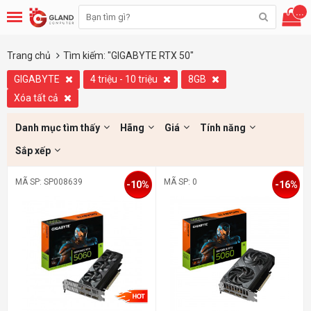
...
Trang chủ
Tìm kiếm: "GIGABYTE RTX 50"
GIGABYTE
4 triệu - 10 triệu
8GB
Xóa tất cả
Danh mục tìm thấy
Hãng
Giá
Tính năng
Sắp xếp
MÃ SP: SP008639
MÃ SP: 0
-10%
-16%