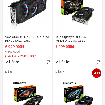
VGA GIGABYTE AORUS GeForce
VGA Gigabyte RTX 3050
RTX 3050 ELITE 8G
WINDFORCE OC V2 8G
6.999.000đ
7.499.000đ
9.500.000đ
(Tiết kiệm: 2.501.000đ)
Liên hệ
Liên hệ
MÃ SP:
MÃ SP: 0
-43%