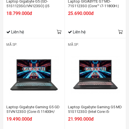
Laptop Gigabyte G5 (GD-
Laptop GIGABYTE G7 MD-
51S1123SO/VN123SO) (i5
71S1123SO (Core™ i7-11800H |
11400H/16GB/512GB
16GB | 512GB | RTX 3050Ti 4GB |
18.799.000đ
25.690.000đ
SSD/RTX3050 4G/15.6FHD
17.3 inch FHD | Win 11 | Đen)
144Hz/Win11/Đen)
Liên hệ
Liên hệ
MÃ SP:
MÃ SP:
Laptop Gigabyte Gaming G5 GD
Laptop Gigabyte Gaming G5 MD
51VN123SO (Core i5 11400H/
51S1123SO (Intel Core i5-
16Gb/ 512Gb SSD/ 15.6" FHD -
11400H/ 16GB RAM/ 512GB
19.490.000đ
21.990.000đ
144Hz/RTX 3050 4Gb/
SSD/ 15.6" FHD/ RTX3050Ti 4Gb/
Win11/Black)
Win11/ Black/ 2 Yrs)