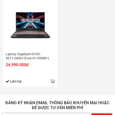
Laptop Gigabyte G5 KC
5S11130SH (Core i5-10500H |
16GB | 512GB | RTX 3060 6GB |
24.990.000đ
15.6 inch FHD | Win 10 | Đen)
Liên hệ
ĐĂNG KÝ NHẬN EMAIL THÔNG BÁO KHUYẾN MẠI HOẶC
ĐỂ ĐƯỢC TƯ VẤN MIỄN PHÍ