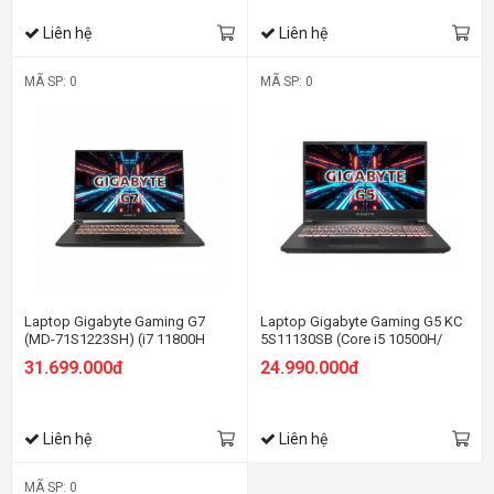
Liên hệ
Liên hệ
MÃ SP: 0
MÃ SP: 0
Laptop Gigabyte Gaming G7
Laptop Gigabyte Gaming G5 KC
(MD-71S1223SH) (i7 11800H
5S11130SB (Core i5 10500H/
/16GB Ram/512GB
16Gb/ 512Gb SSD/ 15.6" FHD -
31.699.000đ
24.990.000đ
SSD/RTX3050Ti 4G/17.3 inch
144Hz/RTX 3060 6Gb/
FHD 144Hz/Win 10/Đen) (2021)
Win11/Black/Balo)
Liên hệ
Liên hệ
MÃ SP: 0