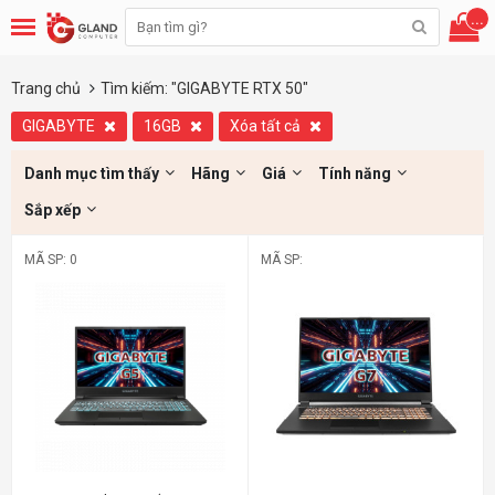
...
Trang chủ
Tìm kiếm: "GIGABYTE RTX 50"
GIGABYTE
16GB
Xóa tất cả
Danh mục tìm thấy
Hãng
Giá
Tính năng
Sắp xếp
MÃ SP: 0
MÃ SP: