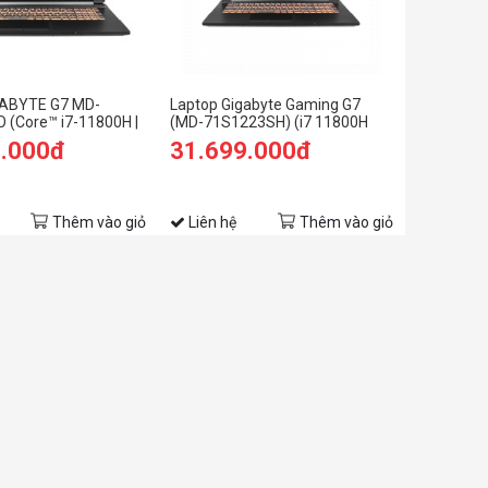
GABYTE G7 MD-
Laptop Gigabyte Gaming G7
 (Core™ i7-11800H |
(MD-71S1223SH) (i7 11800H
GB | RTX 3050Ti 4GB |
/16GB Ram/512GB
0.000đ
31.699.000đ
HD | Win 11 | Đen)
SSD/RTX3050Ti 4G/17.3 inch
FHD 144Hz/Win 10/Đen) (2021)
Thêm vào giỏ
Liên hệ
Thêm vào giỏ