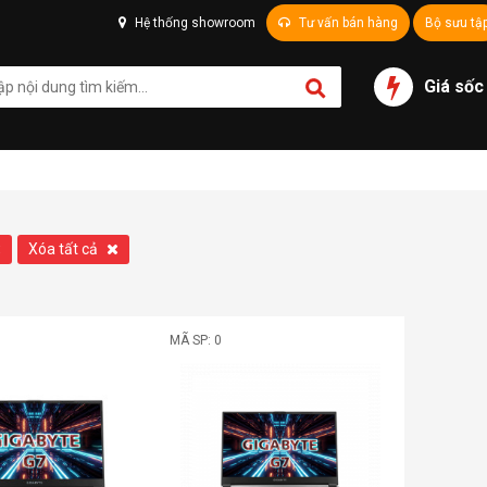
Hệ thống showroom
Tư vấn bán hàng
Bộ sưu tậ
Giá sốc
Xóa tất cả
MÃ SP: 0