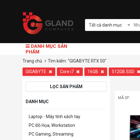
Tất cả danh mục
DANH MỤC SẢN
PHẨM
Trang chủ
Tìm kiếm: "GIGABYTE RTX 50"
GIGABYTE
Core i7
16GB
512GB SSD
LỌC SẢN PHẨM
MÃ SP:
DANH MỤC
Laptop - Máy tính xách tay
PC Đồ Họa, Workstation
PC Gaming, Streaming