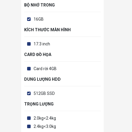
BỘ NHỚ TRONG
16GB
KÍCH THƯỚC MÀN HÌNH
17.3 inch
CARD ĐỒ HỌA
Card rời 4GB
DUNG LƯỢNG HDD
512GB SSD
TRỌNG LƯỢNG
2.0kg<2.4kg
2.4kg<3.0kg