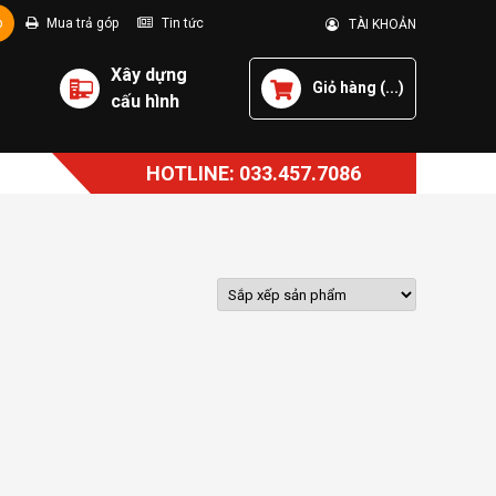
p
Mua trả góp
Tin tức
TÀI KHOẢN
Xây dựng
Giỏ hàng (
...
)
cấu hình
HOTLINE: 033.457.7086