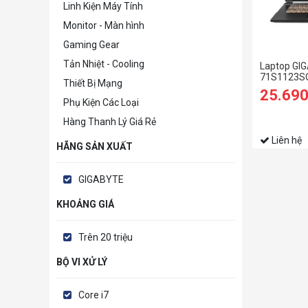
Linh Kiện Máy Tính
Monitor - Màn hình
Gaming Gear
Tản Nhiệt - Cooling
Laptop GI
71S1123SO
Thiết Bị Mạng
16GB | 512
25.69
17.3 inch F
Phụ Kiện Các Loại
Hàng Thanh Lý Giá Rẻ
Liên hệ
HÃNG SẢN XUẤT
GIGABYTE
KHOẢNG GIÁ
Trên 20 triệu
BỘ VI XỬ LÝ
Core i7