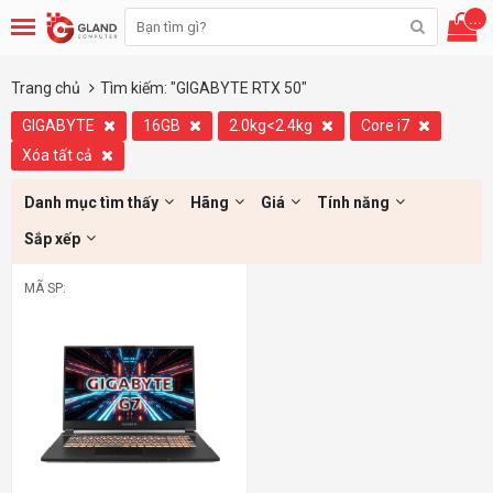
...
Trang chủ
Tìm kiếm: "GIGABYTE RTX 50"
GIGABYTE
16GB
2.0kg<2.4kg
Core i7
Xóa tất cả
Danh mục tìm thấy
Hãng
Giá
Tính năng
Sắp xếp
MÃ SP: