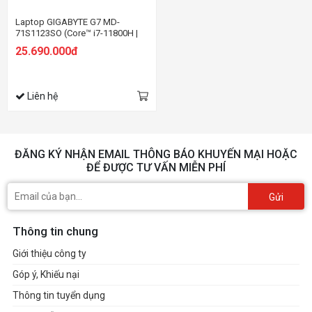
Laptop GIGABYTE G7 MD-
71S1123SO (Core™ i7-11800H |
16GB | 512GB | RTX 3050Ti 4GB |
25.690.000đ
17.3 inch FHD | Win 11 | Đen)
Liên hệ
ĐĂNG KÝ NHẬN EMAIL THÔNG BÁO KHUYẾN MẠI HOẶC
ĐỂ ĐƯỢC TƯ VẤN MIỄN PHÍ
Gửi
Thông tin chung
Giới thiệu công ty
Góp ý, Khiếu nại
Thông tin tuyển dụng