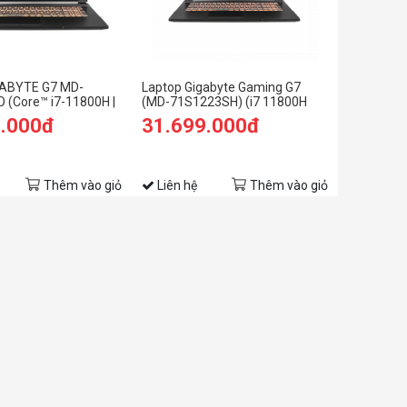
GABYTE G7 MD-
Laptop Gigabyte Gaming G7
 (Core™ i7-11800H |
(MD-71S1223SH) (i7 11800H
GB | RTX 3050Ti 4GB |
/16GB Ram/512GB
0.000đ
31.699.000đ
HD | Win 11 | Đen)
SSD/RTX3050Ti 4G/17.3 inch
FHD 144Hz/Win 10/Đen) (2021)
Thêm vào giỏ
Liên hệ
Thêm vào giỏ