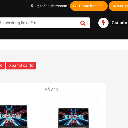
Hệ thống showroom
Tư vấn bán hàng
Bộ sưu tậ
Giá sốc
Xóa tất cả
MÃ SP: 0