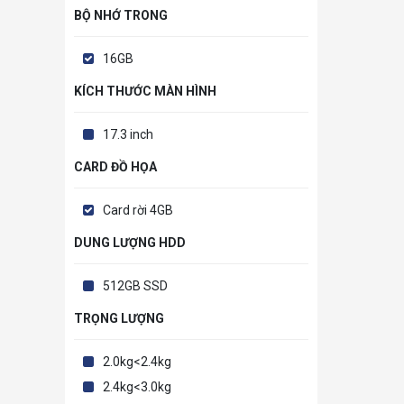
BỘ NHỚ TRONG
16GB
KÍCH THƯỚC MÀN HÌNH
17.3 inch
CARD ĐỒ HỌA
Card rời 4GB
DUNG LƯỢNG HDD
512GB SSD
TRỌNG LƯỢNG
2.0kg<2.4kg
2.4kg<3.0kg