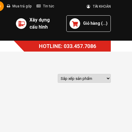
p
Mua trả góp
Tin tức
TÀI KHOẢN
Xây dựng
Giỏ hàng (
...
)
cấu hình
HOTLINE: 033.457.7086