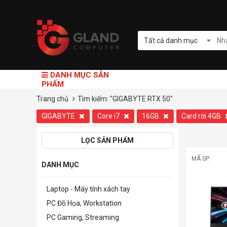
Tất cả danh mục
DANH MỤC SẢN
PHẨM
Trang chủ
Tìm kiếm: "GIGABYTE RTX 50"
GIGABYTE
Core i7
16GB
Card rời 4GB
LỌC SẢN PHẨM
MÃ SP:
DANH MỤC
Laptop - Máy tính xách tay
PC Đồ Họa, Workstation
PC Gaming, Streaming