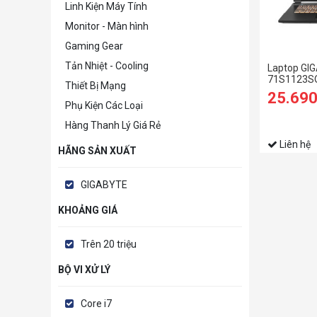
Linh Kiện Máy Tính
Monitor - Màn hình
Gaming Gear
Tản Nhiệt - Cooling
Laptop GI
71S1123SO
Thiết Bị Mạng
16GB | 512
25.69
17.3 inch F
Phụ Kiện Các Loại
Hàng Thanh Lý Giá Rẻ
Liên hệ
HÃNG SẢN XUẤT
GIGABYTE
KHOẢNG GIÁ
Trên 20 triệu
BỘ VI XỬ LÝ
Core i7