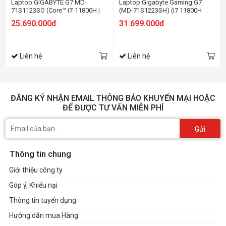
Laptop GIGABYTE G7 MD-
Laptop Gigabyte Gaming G7
71S1123SO (Core™ i7-11800H |
(MD-71S1223SH) (i7 11800H
16GB | 512GB | RTX 3050Ti 4GB |
/16GB Ram/512GB
25.690.000đ
31.699.000đ
17.3 inch FHD | Win 11 | Đen)
SSD/RTX3050Ti 4G/17.3 inch
FHD 144Hz/Win 10/Đen) (2021)
Liên hệ
Liên hệ
ĐĂNG KÝ NHẬN EMAIL THÔNG BÁO KHUYẾN MẠI HOẶC
ĐỂ ĐƯỢC TƯ VẤN MIỄN PHÍ
Gửi
Thông tin chung
Giới thiệu công ty
Góp ý, Khiếu nại
Thông tin tuyển dụng
Hướng dẫn mua Hàng