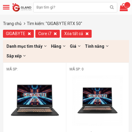
...
Trang chủ
Tìm kiếm: "GIGABYTE RTX 50"
GIGABYTE
Core i7
Xóa tất cả
Danh mục tìm thấy
Hãng
Giá
Tính năng
Sắp xếp
MÃ SP:
MÃ SP: 0