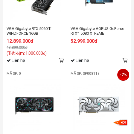
VGA Gigabyte RTX 5060 Ti
VGA Gigabyte AORUS GeForce
WINDFORCE 16GB
RTX™ 5080 XTREME
WATERFORCE WB 16G
12.899.000đ
52.999.000đ
13.899.000đ
(Tiết kiệm: 1.000.000đ)
Liên hệ
Liên hệ
MÃ SP: 0
MÃ SP: SP008113
-7%