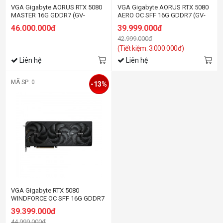
VGA Gigabyte AORUS RTX 5080
VGA Gigabyte AORUS RTX 5080
MASTER 16G GDDR7 (GV-
AERO OC SFF 16G GDDR7 (GV-
N5080AORUS M-16GD)
N5080AERO OC-16GD)
46.000.000đ
39.999.000đ
42.999.000đ
(Tiết kiệm: 3.000.000đ)
Liên hệ
Liên hệ
MÃ SP: 0
-13%
VGA Gigabyte RTX 5080
WINDFORCE OC SFF 16G GDDR7
(GV-N5080WF3OC-16GD)
39.399.000đ
44.999.000đ