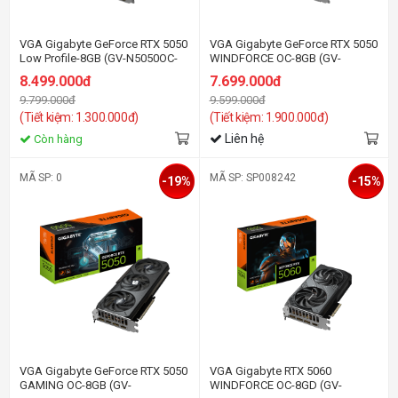
VGA Gigabyte GeForce RTX 5050
VGA Gigabyte GeForce RTX 5050
Low Profile-8GB (GV-N5050OC-
WINDFORCE OC-8GB (GV-
8GL) GDDR6
N5050WF2OC-8GD) GDDR6
8.499.000đ
7.699.000đ
9.799.000đ
9.599.000đ
(Tiết kiệm: 1.300.000đ)
(Tiết kiệm: 1.900.000đ)
Liên hệ
Còn hàng
MÃ SP: 0
MÃ SP: SP008242
-19%
-15%
VGA Gigabyte GeForce RTX 5050
VGA Gigabyte RTX 5060
GAMING OC-8GB (GV-
WINDFORCE OC-8GD (GV-