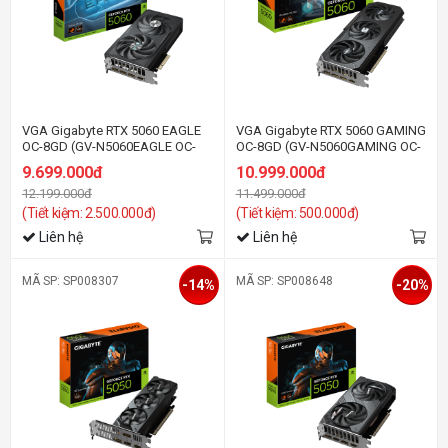
VGA Gigabyte RTX 5060 EAGLE
VGA Gigabyte RTX 5060 GAMING
OC-8GD (GV-N5060EAGLE OC-
OC-8GD (GV-N5060GAMING OC-
8GD)
8GD)
9.699.000đ
10.999.000đ
12.199.000đ
11.499.000đ
(Tiết kiệm: 2.500.000đ)
(Tiết kiệm: 500.000đ)
Liên hệ
Liên hệ
MÃ SP: SP008307
MÃ SP: SP008648
-14%
-20%