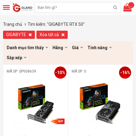
...
Trang chủ
Tìm kiếm: "GIGABYTE RTX 50"
GIGABYTE
Xóa tất cả
Danh mục tìm thấy
Hãng
Giá
Tính năng
Sắp xếp
MÃ SP: SP008639
MÃ SP: 0
-10%
-16%