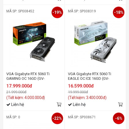
MÃ SP: SP008452
MÃ SP: SP008319
-19%
-18%
VGA Gigabyte RTX 5060 Ti
VGA Gigabyte RTX 5060 Ti
GAMING OC 16GD (GV-
EAGLE OC ICE 16GD (GV-
N506TGAMINGOC-16GD)
N506TEAGLE OC ICE-16GD)
17.999.000đ
16.599.000đ
21.999.000đ
19.999.000đ
(Tiết kiệm: 4.000.000đ)
(Tiết kiệm: 3.400.000đ)
Liên hệ
Liên hệ
MÃ SP: 0
MÃ SP: SP008671
-22%
-6%