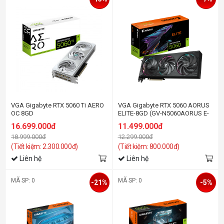
VGA Gigabyte RTX 5060 Ti AERO
VGA Gigabyte RTX 5060 AORUS
OC 8GD
ELITE-8GD (GV-N5060AORUS E-
8GD)
16.699.000đ
11.499.000đ
18.999.000đ
12.299.000đ
(Tiết kiệm: 2.300.000đ)
(Tiết kiệm: 800.000đ)
Liên hệ
Liên hệ
MÃ SP: 0
MÃ SP: 0
-21%
-5%