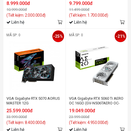
N5050GAMING OC-8GD) GDDR6
N5060WF2OC-8GD)
8.999.000đ
9.799.000đ
10.999.000đ
11.499.000đ
(Tiết kiệm: 2.000.000đ)
(Tiết kiệm: 1.700.000đ)
Liên hệ
Liên hệ
MÃ SP: 0
MÃ SP: 0
-25%
-21%
VGA Gigabyte RTX 5070 AORUS
VGA Gigabyte RTX 5060 Ti AERO
MASTER 12G
OC 16GD (GV-N506TAERO OC-
16GD)
25.599.000đ
19.049.000đ
33.999.000đ
23.999.000đ
(Tiết kiệm: 8.400.000đ)
(Tiết kiệm: 4.950.000đ)
Liên hệ
Liên hệ