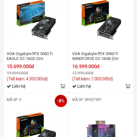
VGA Gigabyte RTX 5060 Ti
VGA Gigabyte RTX 5060 Ti
EAGLE OC 16GD (GV-
WINDFORCE OC 16GB (GV-
N506TEAGLE OC-16GD)
N506TWF2OC-16GD)
15.699.000đ
16.999.000đ
19.999.000đ
17.999.000đ
(Tiết kiệm: 4.300.000đ)
(Tiết kiệm: 1.000.000đ)
Liên hệ
Liên hệ
MÃ SP: 0
MÃ SP: SP007987
-8%