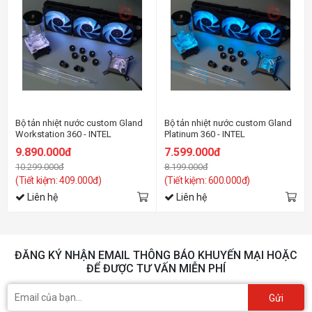
Bộ tản nhiệt nước custom Gland
Bộ tản nhiệt nước custom Gland
Workstation 360 - INTEL
Platinum 360 - INTEL
9.890.000đ
7.599.000đ
10.299.000đ
8.199.000đ
(Tiết kiệm: 409.000đ)
(Tiết kiệm: 600.000đ)
Liên hệ
Liên hệ
ĐĂNG KÝ NHẬN EMAIL THÔNG BÁO KHUYẾN MẠI HOẶC
ĐỂ ĐƯỢC TƯ VẤN MIỄN PHÍ
Gửi