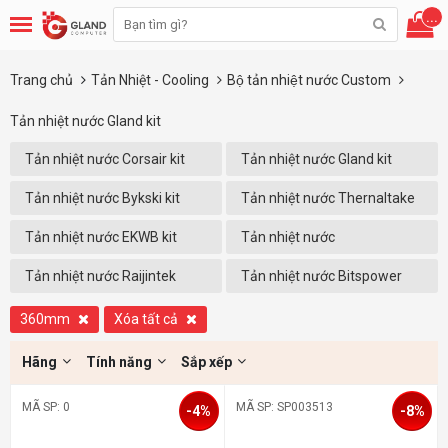
...
Trang chủ
Tản Nhiệt - Cooling
Bộ tản nhiệt nước Custom
Tản nhiệt nước Gland kit
Tản nhiệt nước Corsair kit
Tản nhiệt nước Gland kit
Tản nhiệt nước Bykski kit
Tản nhiệt nước Thernaltake
kit
Tản nhiệt nước EKWB kit
Tản nhiệt nước
Coolermaster
Tản nhiệt nước Raijintek
Tản nhiệt nước Bitspower
360mm
Xóa tất cả
Hãng
Tính năng
Sắp xếp
MÃ SP: 0
MÃ SP: SP003513
-4%
-8%