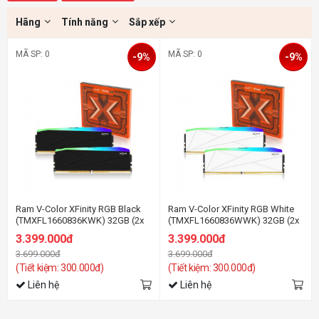
Hãng
Tính năng
Sắp xếp
MÃ SP: 0
MÃ SP: 0
-9%
-9%
Ram V-Color XFinity RGB Black
Ram V-Color XFinity RGB White
(TMXFL1660836KWK) 32GB (2x
(TMXFL1660836WWK) 32GB (2x
16GB) DDR5 6000Mhz (Dual XMP
16GB) DDR5 6000Mhz (Dual XMP
3.399.000đ
3.399.000đ
3.0 + AMD EXPO)
3.0 + AMD EXPO)
3.699.000đ
3.699.000đ
(Tiết kiệm: 300.000đ)
(Tiết kiệm: 300.000đ)
Liên hệ
Liên hệ