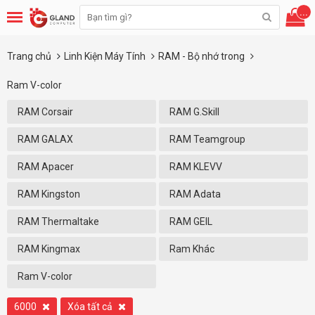
...
Trang chủ
Linh Kiện Máy Tính
RAM - Bộ nhớ trong
Ram V-color
RAM Corsair
RAM G.Skill
RAM GALAX
RAM Teamgroup
RAM Apacer
RAM KLEVV
RAM Kingston
RAM Adata
RAM Thermaltake
RAM GEIL
RAM Kingmax
Ram Khác
Ram V-color
6000
Xóa tất cả