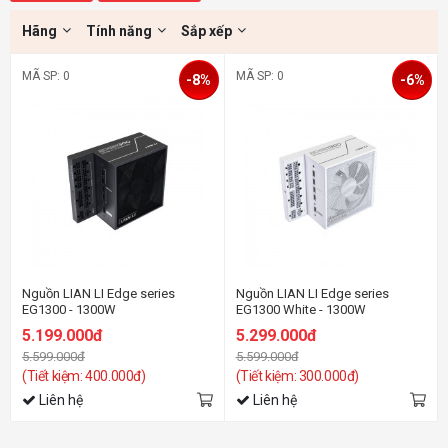
Hãng
Tính năng
Sắp xếp
MÃ SP: 0
MÃ SP: 0
-8%
-6%
Nguồn LIAN LI Edge series
Nguồn LIAN LI Edge series
EG1300 - 1300W
EG1300 White - 1300W
(ATX3.1/80+Platinum/Full
(ATX3.1/80+Platinum/Full
5.199.000đ
5.299.000đ
Modular/Màu Đen)
Modular/Màu Trắng)
5.599.000đ
5.599.000đ
(Tiết kiệm: 400.000đ)
(Tiết kiệm: 300.000đ)
Liên hệ
Liên hệ