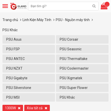
...
Trang chủ
Linh Kiện Máy Tính
PSU - Nguồn máy tính
PSU Khác
PSU Asus
PSU Corsair
PSU FSP
PSU Seasonic
PSU ANTEC
PSU Thermaltake
PSU NZXT
PSU Coolermaster
PSU Gigabyte
PSU Xigmatek
PSU Silverstone
PSU Super Flower
PSU MSI
PSU Khác
1300W
Xóa tất cả