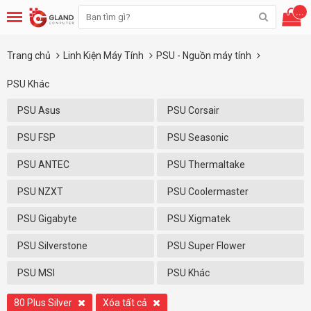
...
Trang chủ
Linh Kiện Máy Tính
PSU - Nguồn máy tính
PSU Khác
PSU Asus
PSU Corsair
PSU FSP
PSU Seasonic
PSU ANTEC
PSU Thermaltake
PSU NZXT
PSU Coolermaster
PSU Gigabyte
PSU Xigmatek
PSU Silverstone
PSU Super Flower
PSU MSI
PSU Khác
80 Plus Silver
Xóa tất cả