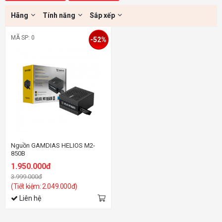
Hãng
Tính năng
Sắp xếp
MÃ SP: 0
-52%
Nguồn GAMDIAS HELIOS M2-
850B
1.950.000đ
3.999.000đ
(Tiết kiệm: 2.049.000đ)
Liên hệ