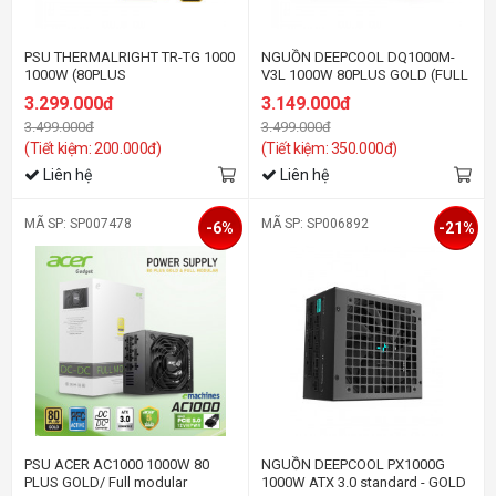
PSU THERMALRIGHT TR-TG 1000
NGUỒN DEEPCOOL DQ1000M-
1000W (80PLUS
V3L 1000W 80PLUS GOLD (FULL
GOLD/ATX3.0/FULL
MODULAR)
3.299.000đ
3.149.000đ
MODULAR/MÀU ĐEN)
3.499.000đ
3.499.000đ
(Tiết kiệm: 200.000đ)
(Tiết kiệm: 350.000đ)
Liên hệ
Liên hệ
MÃ SP: SP007478
MÃ SP: SP006892
-6%
-21%
PSU ACER AC1000 1000W 80
NGUỒN DEEPCOOL PX1000G
PLUS GOLD/ Full modular
1000W ATX 3.0 standard - GOLD