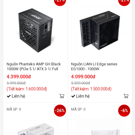
Nguồn Phanteks AMP GH Black
Nguồn LIAN LI Edge series
1000W (PCIe 5.1/ ATX 3.1/ Full
EG1000 - 1000W
Modular/ 80 Plus Platinum)
(ATX3.1/80+Platinum/Full
4.399.000đ
4.099.000đ
Modular/Màu Đen)
5.999.000đ
5.599.000đ
(Tiết kiệm: 1.600.000đ)
(Tiết kiệm: 1.500.000đ)
Liên hệ
Liên hệ
MÃ SP: 0
MÃ SP: 0
-26%
-6%