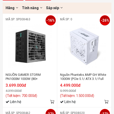
Hãng
Tính năng
Sắp xếp
MÃ SP: SP008463
MÃ SP: 0
-16%
-26%
NGUỒN GAMER STORM
Nguồn Phanteks AMP GH White
PN1000M 1000W (80+
1000W (PCIe 5.1/ ATX 3.1/ Full
Gold/PCIe5/Full modular)
Modular/ 80 Plus Platinum)
3.699.000đ
4.499.000đ
4.399.000đ
5.999.000đ
(Tiết kiệm: 700.000đ)
(Tiết kiệm: 1.500.000đ)
Liên hệ
Liên hệ
MÃ SP: SP008462
MÃ SP: SP008020
-27%
-27%