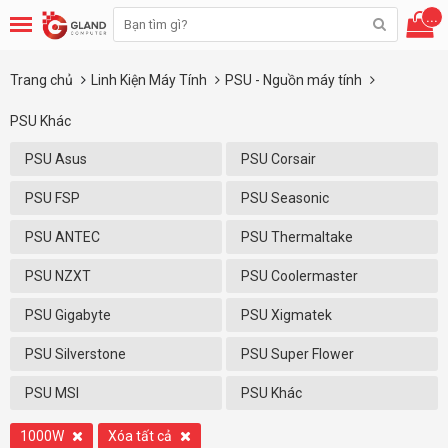
...
Trang chủ
Linh Kiện Máy Tính
PSU - Nguồn máy tính
PSU Khác
PSU Asus
PSU Corsair
PSU FSP
PSU Seasonic
PSU ANTEC
PSU Thermaltake
PSU NZXT
PSU Coolermaster
PSU Gigabyte
PSU Xigmatek
PSU Silverstone
PSU Super Flower
PSU MSI
PSU Khác
1000W
Xóa tất cả