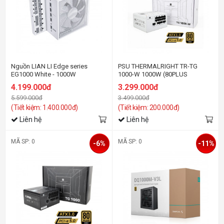
Nguồn LIAN LI Edge series
PSU THERMALRIGHT TR-TG
EG1000 White - 1000W
1000-W 1000W (80PLUS
(ATX3.1/80+Platinum/Full
GOLD/ATX3.0/FULL
4.199.000đ
3.299.000đ
Modular/Màu Trắng)
MODULAR/MÀU TRẮNG)
5.599.000đ
3.499.000đ
(Tiết kiệm: 1.400.000đ)
(Tiết kiệm: 200.000đ)
Liên hệ
Liên hệ
MÃ SP: 0
MÃ SP: 0
-6%
-11%