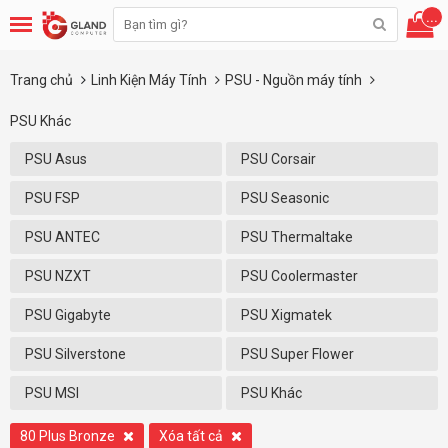
...
Trang chủ
Linh Kiện Máy Tính
PSU - Nguồn máy tính
PSU Khác
PSU Asus
PSU Corsair
PSU FSP
PSU Seasonic
PSU ANTEC
PSU Thermaltake
PSU NZXT
PSU Coolermaster
PSU Gigabyte
PSU Xigmatek
PSU Silverstone
PSU Super Flower
PSU MSI
PSU Khác
80 Plus Bronze
Xóa tất cả