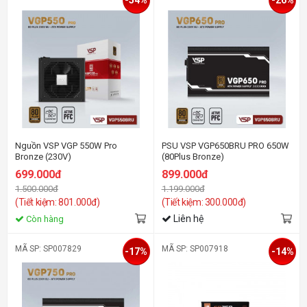
Nguồn VSP VGP 550W Pro
PSU VSP VGP650BRU PRO 650W
Bronze (230V)
(80Plus Bronze)
699.000đ
899.000đ
1.500.000đ
1.199.000đ
(Tiết kiệm: 801.000đ)
(Tiết kiệm: 300.000đ)
Liên hệ
Còn hàng
MÃ SP: SP007829
MÃ SP: SP007918
-17%
-14%