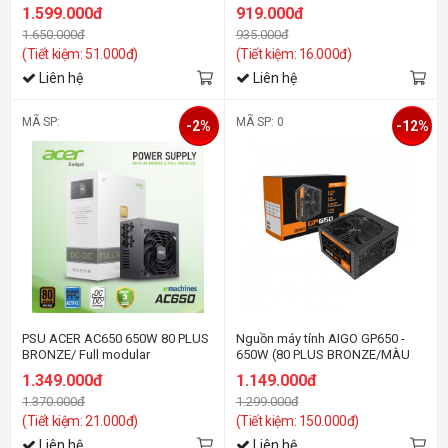
1.599.000đ
919.000đ
1.650.000đ
935.000đ
(Tiết kiệm: 51.000đ)
(Tiết kiệm: 16.000đ)
Liên hệ
Liên hệ
MÃ SP:
MÃ SP: 0
-2%
-12%
PSU ACER AC650 650W 80 PLUS
Nguồn máy tính AIGO GP650 -
BRONZE/ Full modular
650W (80 PLUS BRONZE/MÀU
ĐEN)
1.349.000đ
1.149.000đ
1.370.000đ
1.299.000đ
(Tiết kiệm: 21.000đ)
(Tiết kiệm: 150.000đ)
Liên hệ
Liên hệ