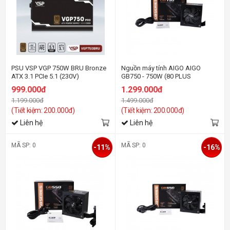
PSU VSP VGP 750W BRU Bronze
Nguồn máy tính AIGO AIGO
ATX 3.1 PCIe 5.1 (230V)
GB750 - 750W (80 PLUS
BRONZE/MÀU ĐEN)
999.000đ
1.299.000đ
1.199.000đ
1.499.000đ
(Tiết kiệm: 200.000đ)
(Tiết kiệm: 200.000đ)
Liên hệ
Liên hệ
MÃ SP: 0
MÃ SP: 0
-11%
-16%