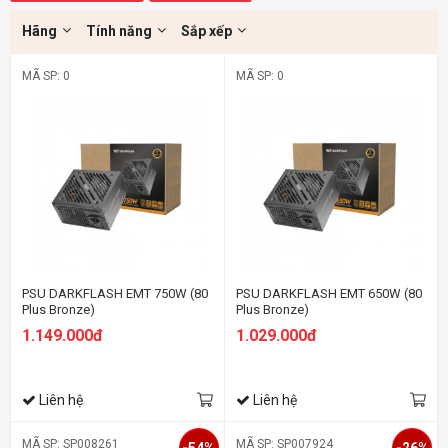
Hãng
Tính năng
Sắp xếp
MÃ SP: 0
MÃ SP: 0
PSU DARKFLASH EMT 750W (80
PSU DARKFLASH EMT 650W (80
Plus Bronze)
Plus Bronze)
1.149.000đ
1.029.000đ
Liên hệ
Liên hệ
MÃ SP: SP008261
MÃ SP: SP007924
-54%
-26%