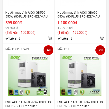
Nguồn máy tính AIGO GB550 -
Nguồn máy tính AIGO GB650 -
550W (80 PLUS BRONZE/MÀU
650W (80 PLUS BRONZE/MÀU
ĐEN)
ĐEN)
899.000đ
1.100.000đ
999.000đ
1.299.000đ
(Tiết kiệm: 100.000đ)
(Tiết kiệm: 199.000đ)
Liên hệ
Liên hệ
MÃ SP: SP007479
MÃ SP: 0
-4%
-2%
PSU ACER AC750 750W 80 PLUS
PSU ACER AC550 550W 80 PLUS
BRONZE/ Full modular
BRONZE/ Full modular