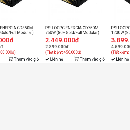
 ENERGIA GD850M
PSU OCPC ENERGIA GD750M
PSU OCPC
Gold/Full Modular)
750W (80+ Gold/Full Modular)
1200W (80
Modular)
.000đ
2.449.000đ
3.899
0đ
2.899.000đ
4.599.00
 300.000đ)
(Tiết kiệm: 450.000đ)
(Tiết kiệm:
Thêm vào giỏ
Liên hệ
Thêm vào giỏ
Liên hệ