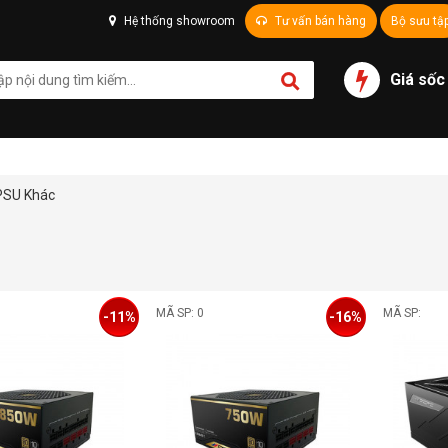
Hệ thống showroom
Tư vấn bán hàng
Bộ sưu tậ
Giá sốc
PSU Khác
MÃ SP: 0
MÃ SP:
-11%
-16%