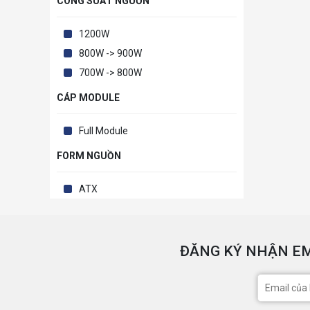
CÔNG SUẤT NGUỒN
1200W
800W -> 900W
700W -> 800W
CÁP MODULE
Full Module
FORM NGUỒN
ATX
ĐĂNG KÝ NHẬN EM