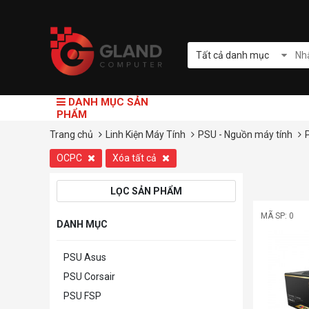
Tất cả danh mục
DANH MỤC SẢN
PHẨM
Trang chủ
Linh Kiện Máy Tính
PSU - Nguồn máy tính
OCPC
Xóa tất cả
LỌC SẢN PHẨM
MÃ SP: 0
DANH MỤC
PSU Asus
PSU Corsair
PSU FSP