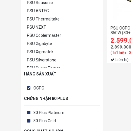
PSU Seasonic
PSU ANTEC
PSU Thermaltake
PSU NZXT
PSU OCPC
850W (80+ 
PSU Coolermaster
2.599
PSU Gigabyte
2.899.00
PSU Xigmatek
(Tiết kiệm:
Liên hệ
PSU Silverstone
PSU Super Flower
HÃNG SẢN XUẤT
PSU MSI
PSU Khác
OCPC
CHỨNG NHẬN 80 PLUS
80 Plus Platinum
80 Plus Gold