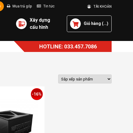
p
Mua trả góp
Tin tức
TÀI KHOẢN
Xây dựng
Giỏ hàng (
...
)
cấu hình
HOTLINE: 033.457.7086
-16%