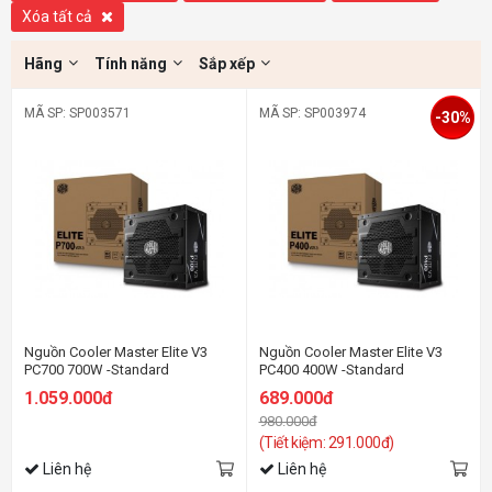
Xóa tất cả
Hãng
Tính năng
Sắp xếp
MÃ SP: SP003571
MÃ SP: SP003974
-30%
Nguồn Cooler Master Elite V3
Nguồn Cooler Master Elite V3
PC700 700W -Standard
PC400 400W -Standard
1.059.000đ
689.000đ
980.000đ
(Tiết kiệm: 291.000đ)
Liên hệ
Liên hệ