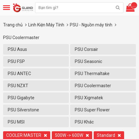
...
Trang chủ
Linh Kiện Máy Tính
PSU - Nguồn máy tính
PSU Coolermaster
PSU Asus
PSU Corsair
PSU FSP
PSU Seasonic
PSU ANTEC
PSU Thermaltake
PSU NZXT
PSU Coolermaster
PSU Gigabyte
PSU Xigmatek
PSU Silverstone
PSU Super Flower
PSU MSI
PSU Khác
COOLER MASTER
500W -> 600W
Standard