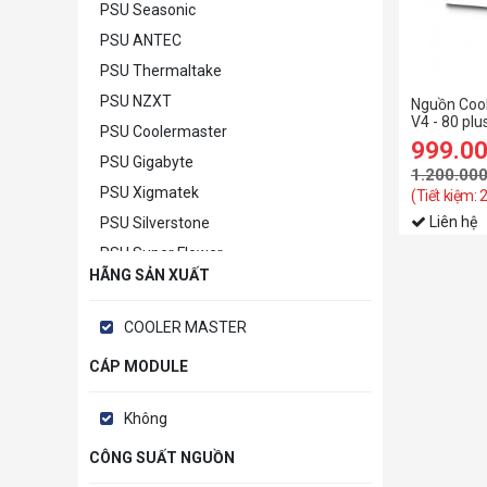
PSU Seasonic
PSU ANTEC
PSU Thermaltake
PSU NZXT
Nguồn Cool
V4 - 80 plu
PSU Coolermaster
999.0
PSU Gigabyte
1.200.00
PSU Xigmatek
(Tiết kiệm:
Liên hệ
PSU Silverstone
PSU Super Flower
HÃNG SẢN XUẤT
PSU MSI
PSU Khác
COOLER MASTER
CÁP MODULE
Không
CÔNG SUẤT NGUỒN