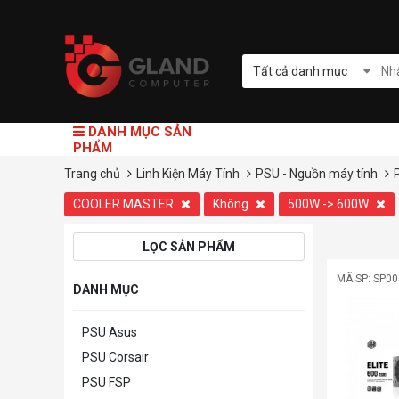
Tất cả danh mục
DANH MỤC SẢN
PHẨM
Trang chủ
Linh Kiện Máy Tính
PSU - Nguồn máy tính
COOLER MASTER
Không
500W -> 600W
LỌC SẢN PHẨM
MÃ SP: SP0
DANH MỤC
PSU Asus
PSU Corsair
PSU FSP