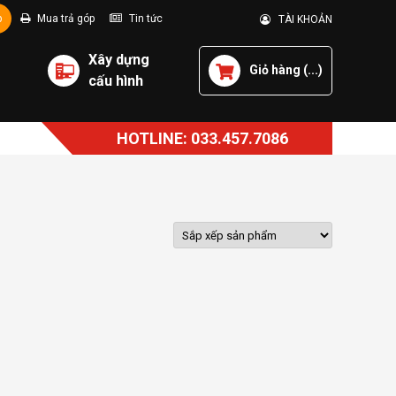
p
Mua trả góp
Tin tức
TÀI KHOẢN
Xây dựng
Giỏ hàng (
...
)
cấu hình
HOTLINE: 033.457.7086