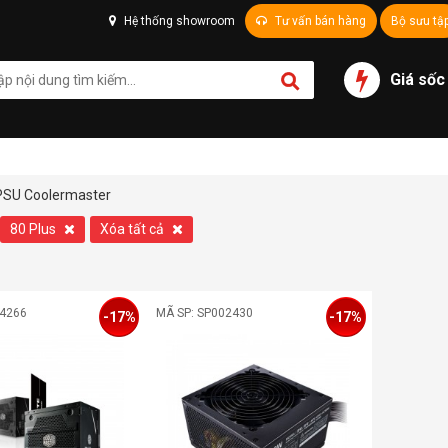
Hệ thống showroom
Tư vấn bán hàng
Bộ sưu tậ
Giá sốc
PSU Coolermaster
80 Plus
Xóa tất cả
04266
MÃ SP: SP002430
-17%
-17%