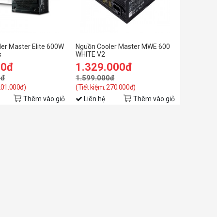
er Master Elite 600W
Nguồn Cooler Master MWE 600
s
WHITE V2
00đ
1.329.000đ
0đ
1.599.000đ
 201.000đ)
(Tiết kiệm: 270.000đ)
Thêm vào giỏ
Liên hệ
Thêm vào giỏ