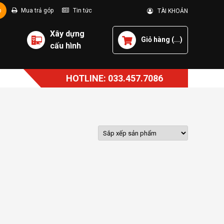
p
Mua trả góp
Tin tức
TÀI KHOẢN
Xây dựng
Giỏ hàng (
...
)
cấu hình
HOTLINE: 033.457.7086