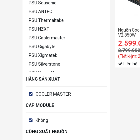
PSU Seasonic
PSU ANTEC
PSU Thermaltake
PSU NZXT
Nguồn Coo
V2 850W
PSU Coolermaster
2.599
PSU Gigabyte
2.799.00
PSU Xigmatek
(Tiết kiệm:
Liên hệ
PSU Silverstone
PSU Super Flower
HÃNG SẢN XUẤT
PSU MSI
PSU Khác
COOLER MASTER
CÁP MODULE
Không
CÔNG SUẤT NGUỒN