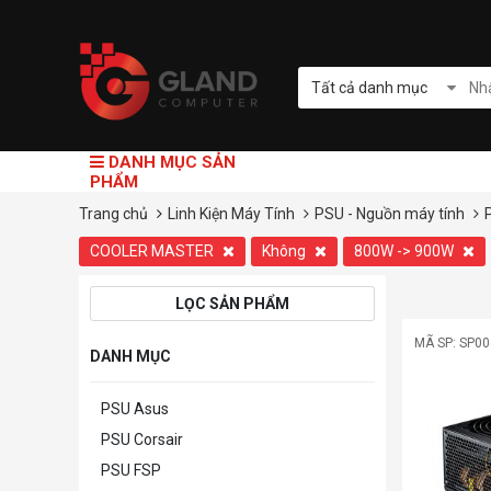
Tất cả danh mục
DANH MỤC SẢN
PHẨM
Trang chủ
Linh Kiện Máy Tính
PSU - Nguồn máy tính
COOLER MASTER
Không
800W -> 900W
LỌC SẢN PHẨM
MÃ SP: SP0
DANH MỤC
PSU Asus
PSU Corsair
PSU FSP