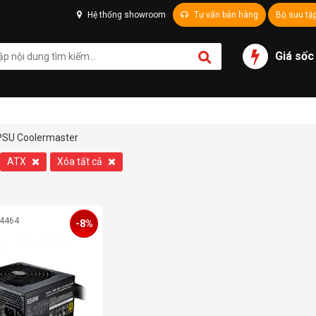
Hệ thống showroom
Tư vấn bán hàng
Bộ sưu tậ
Giá sốc
PSU Coolermaster
ATX
Xóa tất cả
04464
-8%