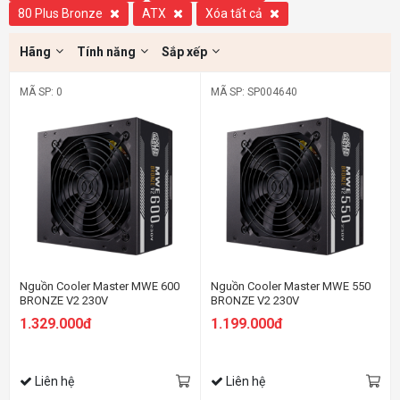
80 Plus Bronze
ATX
Xóa tất cả
Hãng
Tính năng
Sắp xếp
MÃ SP: 0
MÃ SP: SP004640
Nguồn Cooler Master MWE 600
Nguồn Cooler Master MWE 550
BRONZE V2 230V
BRONZE V2 230V
1.329.000đ
1.199.000đ
Liên hệ
Liên hệ