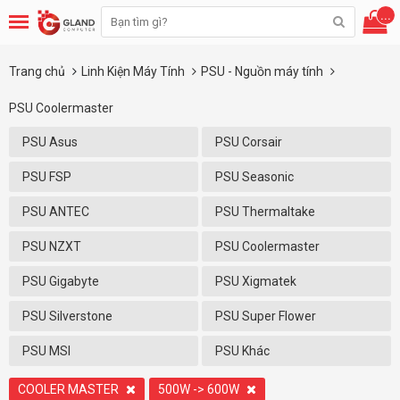
...
Trang chủ
Linh Kiện Máy Tính
PSU - Nguồn máy tính
PSU Coolermaster
PSU Asus
PSU Corsair
PSU FSP
PSU Seasonic
PSU ANTEC
PSU Thermaltake
PSU NZXT
PSU Coolermaster
PSU Gigabyte
PSU Xigmatek
PSU Silverstone
PSU Super Flower
PSU MSI
PSU Khác
COOLER MASTER
500W -> 600W