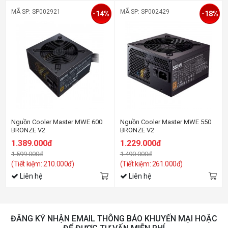
MÃ SP: SP002921
MÃ SP: SP002429
-14%
-18%
Nguồn Cooler Master MWE 600
Nguồn Cooler Master MWE 550
BRONZE V2
BRONZE V2
1.389.000đ
1.229.000đ
1.599.000đ
1.490.000đ
(Tiết kiệm: 210.000đ)
(Tiết kiệm: 261.000đ)
Liên hệ
Liên hệ
ĐĂNG KÝ NHẬN EMAIL THÔNG BÁO KHUYẾN MẠI HOẶC