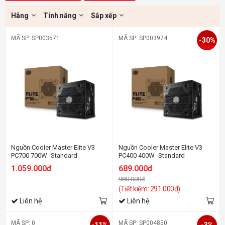
Hãng
Tính năng
Sắp xếp
MÃ SP: SP003571
MÃ SP: SP003974
-30%
Nguồn Cooler Master Elite V3
Nguồn Cooler Master Elite V3
PC700 700W -Standard
PC400 400W -Standard
1.059.000đ
689.000đ
980.000đ
(Tiết kiệm: 291.000đ)
Liên hệ
Liên hệ
MÃ SP: 0
MÃ SP: SP004850
-11%
-3%