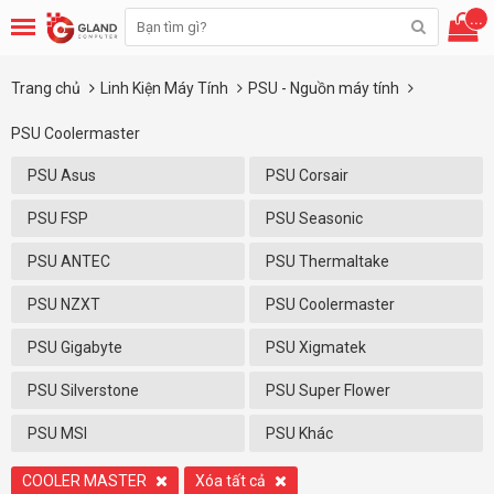
...
Trang chủ
Linh Kiện Máy Tính
PSU - Nguồn máy tính
PSU Coolermaster
PSU Asus
PSU Corsair
PSU FSP
PSU Seasonic
PSU ANTEC
PSU Thermaltake
PSU NZXT
PSU Coolermaster
PSU Gigabyte
PSU Xigmatek
PSU Silverstone
PSU Super Flower
PSU MSI
PSU Khác
COOLER MASTER
Xóa tất cả