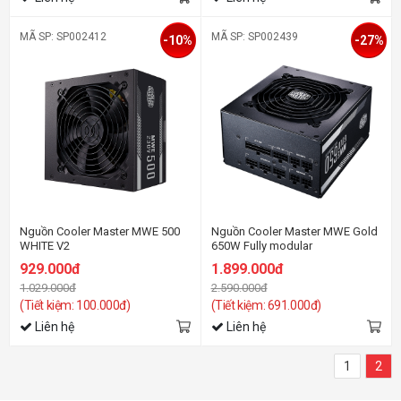
MÃ SP: SP002412
MÃ SP: SP002439
-10%
-27%
Nguồn Cooler Master MWE 500
Nguồn Cooler Master MWE Gold
WHITE V2
650W Fully modular
929.000đ
1.899.000đ
1.029.000đ
2.590.000đ
(Tiết kiệm: 100.000đ)
(Tiết kiệm: 691.000đ)
Liên hệ
Liên hệ
1
2