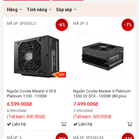
Hãng
Tính năng
Sắp xếp
MÃ SP: SP008521
MÃ SP: 0
-6%
-7%
Nguồn Cooler Master V SFX
Nguồn Cooler Master V Platinum
Platinum 1100 - 1100W
1300 V2 SFX - 1300W (80 plus
Platinum/ATX3.1/Full Modular)
6.599.000đ
7.499.000đ
6.999.000đ
7.999.000đ
(Tiết kiệm: 400.000đ)
(Tiết kiệm: 500.000đ)
Liên hệ
Liên hệ
MÃ SP: 0
MÃ SP: SP008244
-26%
-21%