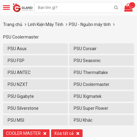
...
Trang chủ
Linh Kiện Máy Tính
PSU - Nguồn máy tính
PSU Coolermaster
PSU Asus
PSU Corsair
PSU FSP
PSU Seasonic
PSU ANTEC
PSU Thermaltake
PSU NZXT
PSU Coolermaster
PSU Gigabyte
PSU Xigmatek
PSU Silverstone
PSU Super Flower
PSU MSI
PSU Khác
COOLER MASTER
Xóa tất cả