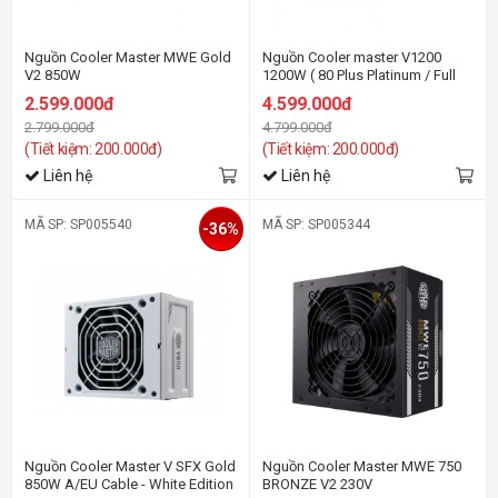
Nguồn Cooler Master MWE Gold
Nguồn Cooler master V1200
V2 850W
1200W ( 80 Plus Platinum / Full
Modular)
2.599.000đ
4.599.000đ
2.799.000đ
4.799.000đ
(Tiết kiệm: 200.000đ)
(Tiết kiệm: 200.000đ)
Liên hệ
Liên hệ
MÃ SP: SP005540
MÃ SP: SP005344
-36%
Nguồn Cooler Master V SFX Gold
Nguồn Cooler Master MWE 750
850W A/EU Cable - White Edition
BRONZE V2 230V