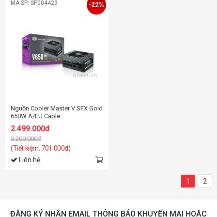
MÃ SP: SP004429
-22%
Nguồn Cooler Master V SFX Gold
650W A/EU Cable
2.499.000đ
3.200.000đ
(Tiết kiệm: 701.000đ)
Liên hệ
1
2
ĐĂNG KÝ NHẬN EMAIL THÔNG BÁO KHUYẾN MẠI HOẶC