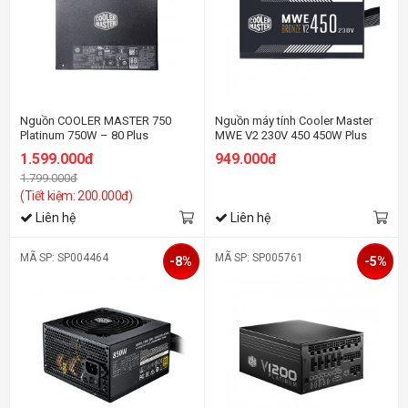
Nguồn COOLER MASTER 750
Nguồn máy tính Cooler Master
Platinum 750W – 80 Plus
MWE V2 230V 450 450W Plus
Platinum (DPS-750AB-40D) - Full
Bronze (80 Plus Bronze/Màu
1.599.000đ
949.000đ
Range
Đen)
1.799.000đ
(Tiết kiệm: 200.000đ)
Liên hệ
Liên hệ
MÃ SP: SP004464
MÃ SP: SP005761
-8%
-5%