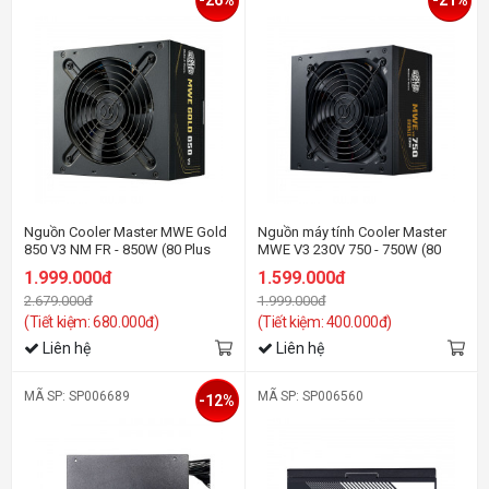
Nguồn Cooler Master MWE Gold
Nguồn máy tính Cooler Master
850 V3 NM FR - 850W (80 Plus
MWE V3 230V 750 - 750W (80
Gold/ATX3.1)
Plus Bronze/ATX3.1)
1.999.000đ
1.599.000đ
2.679.000đ
1.999.000đ
(Tiết kiệm: 680.000đ)
(Tiết kiệm: 400.000đ)
Liên hệ
Liên hệ
MÃ SP: SP006689
MÃ SP: SP006560
-12%