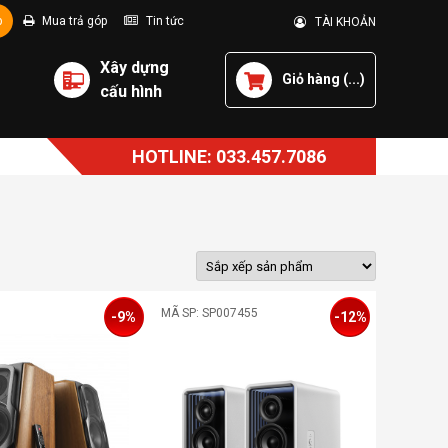
p
Mua trả góp
Tin tức
TÀI KHOẢN
Xây dựng
Giỏ hàng (
...
)
cấu hình
HOTLINE: 033.457.7086
MÃ SP: SP007455
-9%
-12%