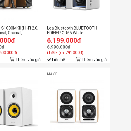
 S1000MKII (Hi-Fi 2.0,
Loa Bluetooth BLUETOOTH
cal, Coaxial,
EDIFIER QR65 White
 điều khiển)
.000đ
6.199.000đ
0đ
6.990.000đ
 600.000đ)
(Tiết kiệm: 791.000đ)
Thêm vào giỏ
Liên hệ
Thêm vào giỏ
MÃ SP: