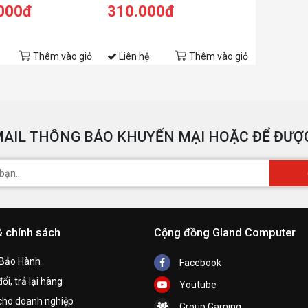
.000đ
310.000đ
Thêm vào giỏ
Liên hệ
Thêm vào giỏ
AIL THÔNG BÁO KHUYẾN MẠI HOẶC ĐỂ ĐƯỢC
& chính sách
Cộng đồng Gland Computer
 Bảo Hành
Facebook
ổi, trả lại hàng
Youtube
cho doanh nghiệp
Group Gaming