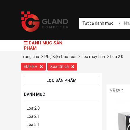
Tất cả danh mục
DANH MỤC SẢN
PHẨM
Trang chủ
Phụ Kiện Các Loại
Loa máy tính
Loa 2.0
EDIFIER
Xóa tất cả
LỌC SẢN PHẨM
MÃ SP: 0
DANH MỤC
Loa 2.0
Loa 2.1
Loa 5.1