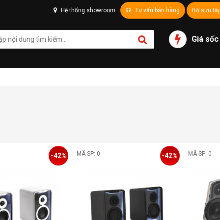
Hệ thống showroom
Tư vấn bán hàng
Bộ sưu tậ
Giá sốc
MÃ SP: 0
MÃ SP: 0
-42%
-42%