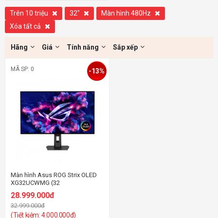
Trên 10 triệu
32"
Màn hình 480Hz
Xóa tất cả
Hãng
Giá
Tính năng
Sắp xếp
MÃ SP: 0
-13%
Màn hình Asus ROG Strix OLED
XG32UCWMG (32
inch/WOLED/UHD@240Hz &
28.999.000đ
FHD@480Hz/0.03ms)
32.999.000đ
(Tiết kiệm: 4.000.000đ)