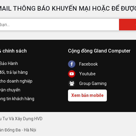
AIL THÔNG BÁO KHUYẾN MẠI HOẶC ĐỂ ĐƯỢC
& chính sách
Cộng đồng Gland Computer
 Bảo Hành
Facebook
ổi, trả lại hàng
Youtube
cho doanh nghiệp
Group Gaming
vận chuyển
Xem bản mobile
ng tin khách hàng
ầu Tư Và Xây Dựng HVD
ận Đống Đa - Hà Nội