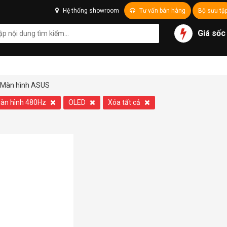
Hệ thống showroom
Tư vấn bán hàng
Bộ sưu tậ
Giá sốc
Màn hình ASUS
àn hình 480Hz
OLED
Xóa tất cả
-13%