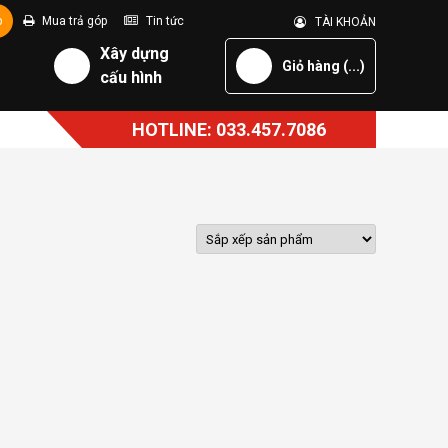
p
Mua trả góp
Tin tức
TÀI KHOẢN
Xây dựng
Giỏ hàng (
...
)
cấu hình
HOTLINE: 033.457.7086