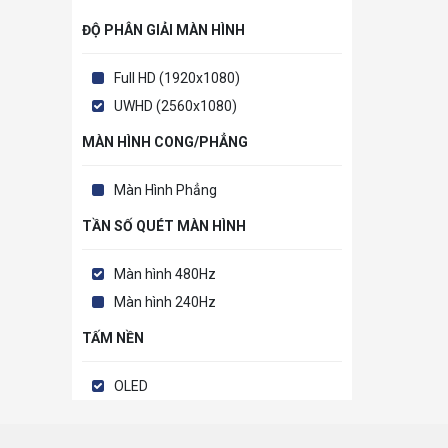
ĐỘ PHÂN GIẢI MÀN HÌNH
Full HD (1920x1080)
UWHD (2560x1080)
MÀN HÌNH CONG/PHẲNG
Màn Hình Phẳng
TẦN SỐ QUÉT MÀN HÌNH
Màn hình 480Hz
Màn hình 240Hz
TẤM NỀN
OLED