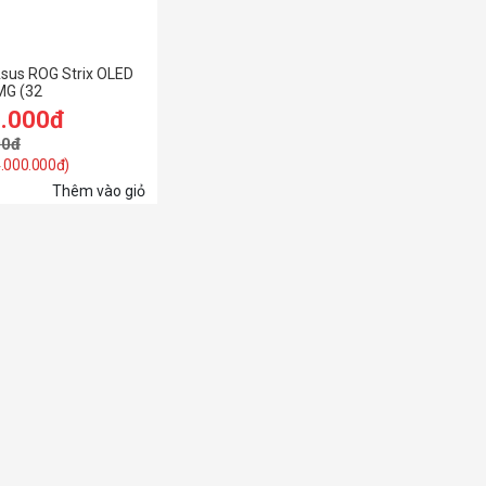
sus ROG Strix OLED
G (32
ED/UHD@240Hz &
9.000đ
z/0.03ms)
00đ
4.000.000đ)
Thêm vào giỏ