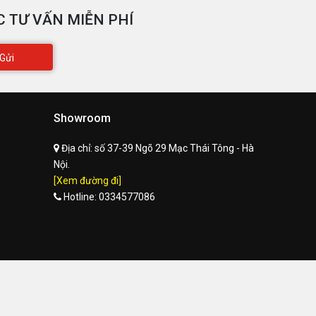
 TƯ VẤN MIỄN PHÍ
Gửi
Showroom
Địa chỉ:
số 37-39 Ngõ 29 Mạc Thái Tông - Hà
Nội.
[Xem đường đi]
Hotline:
0334577086