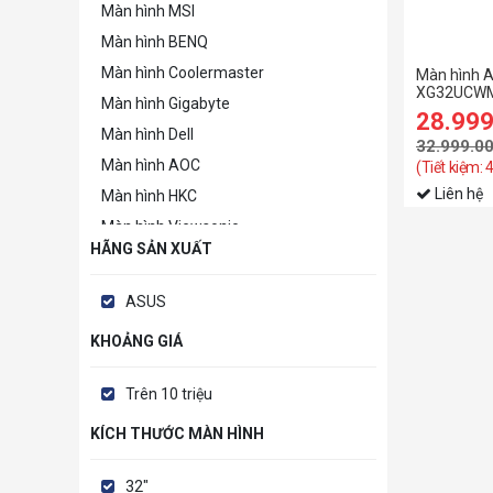
Màn hình MSI
Màn hình BENQ
Màn hình Coolermaster
Màn hình A
XG32UCWM
Màn hình Gigabyte
inch/WOL
28.99
FHD@480H
Màn hình Dell
32.999.0
Màn hình AOC
(Tiết kiệm: 
Liên hệ
Màn hình HKC
Màn hình Viewsonic
HÃNG SẢN XUẤT
Màn hình HP
Màn hình LENOVO
ASUS
Màn hình hãng khác
KHOẢNG GIÁ
Trên 10 triệu
KÍCH THƯỚC MÀN HÌNH
32"