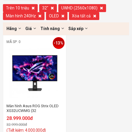
Trên 10 triệu
32"
UWHD (2560x1080)
Màn hình 240Hz
OLED
Xóa tất cả
Hãng
Giá
Tính năng
Sắp xếp
MÃ SP: 0
-13%
Màn hình Asus ROG Strix OLED
XG32UCWMG (32
inch/WOLED/UHD@240Hz &
28.999.000đ
FHD@480Hz/0.03ms)
32.999.000đ
(Tiết kiệm: 4.000.000đ)