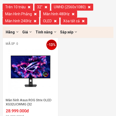
Trên 10 triệu
32"
UWHD (2560x1080)
Màn Hình Phẳng
Màn hình 480Hz
Màn hình 240Hz
OLED
Xóa tất cả
Hãng
Giá
Tính năng
Sắp xếp
MÃ SP: 0
-13%
Màn hình Asus ROG Strix OLED
XG32UCWMG (32
inch/WOLED/UHD@240Hz &
28.999.000đ
FHD@480Hz/0.03ms)