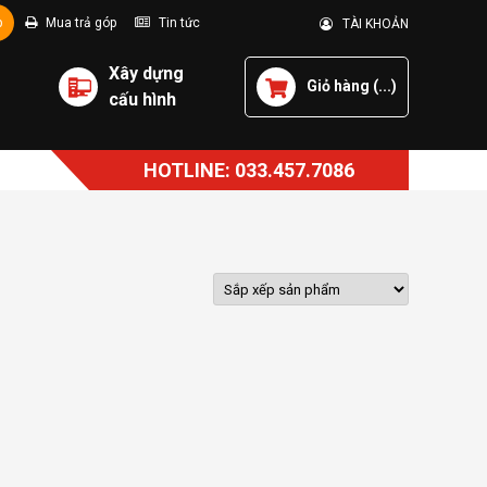
p
Mua trả góp
Tin tức
TÀI KHOẢN
Xây dựng
Giỏ hàng (
...
)
cấu hình
HOTLINE: 033.457.7086