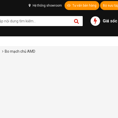
Hệ thống showroom
Tư vấn bán hàng
Bộ sưu tậ
Giá sốc
ủ
Bo mạch chủ AMD