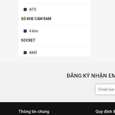
ATX
SỐ KHE CẮM RAM
4 khe
SOCKET
AM4
ĐĂNG KÝ NHẬN EM
Thông tin chung
Quy định 