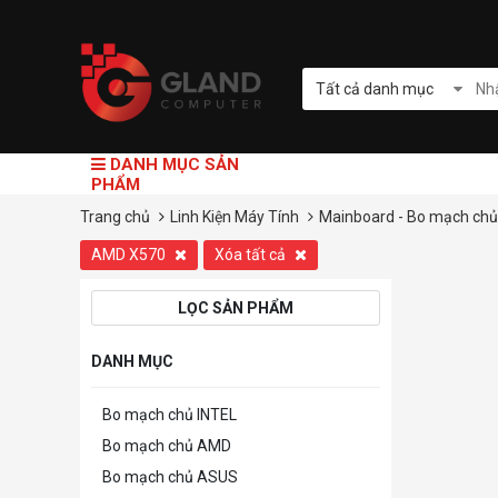
Tất cả danh mục
DANH MỤC SẢN
PHẨM
Trang chủ
Linh Kiện Máy Tính
Mainboard - Bo mạch ch
AMD X570
Xóa tất cả
LỌC SẢN PHẨM
DANH MỤC
Bo mạch chủ INTEL
Bo mạch chủ AMD
Bo mạch chủ ASUS