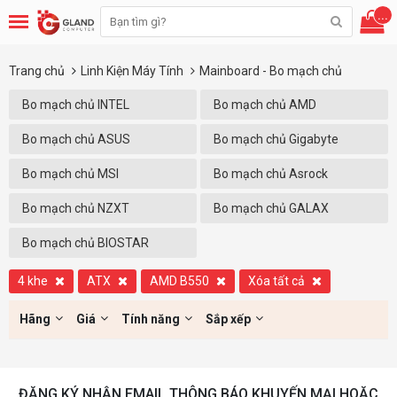
...
Trang chủ
Linh Kiện Máy Tính
Mainboard - Bo mạch chủ
Bo mạch chủ INTEL
Bo mạch chủ AMD
Bo mạch chủ ASUS
Bo mạch chủ Gigabyte
Bo mạch chủ MSI
Bo mạch chủ Asrock
Bo mạch chủ NZXT
Bo mạch chủ GALAX
Bo mạch chủ BIOSTAR
4 khe
ATX
AMD B550
Xóa tất cả
Hãng
Giá
Tính năng
Sắp xếp
ĐĂNG KÝ NHẬN EMAIL THÔNG BÁO KHUYẾN MẠI HOẶC