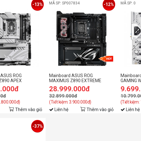
MÃ SP: SP007834
MÃ SP: 0
-13%
-12%
 ASUS ROG
Mainboard ASUS ROG
Mainboar
Z890 APEX
MAXIMUS Z890 EXTREME
GAMING W
9.000đ
28.999.000đ
9.699
00đ
32.899.000đ
10.799.0
2.800.000đ)
(Tiết kiệm: 3.900.000đ)
(Tiết kiệm:
Thêm vào giỏ
Liên hệ
Thêm vào giỏ
Liên hệ
-37%