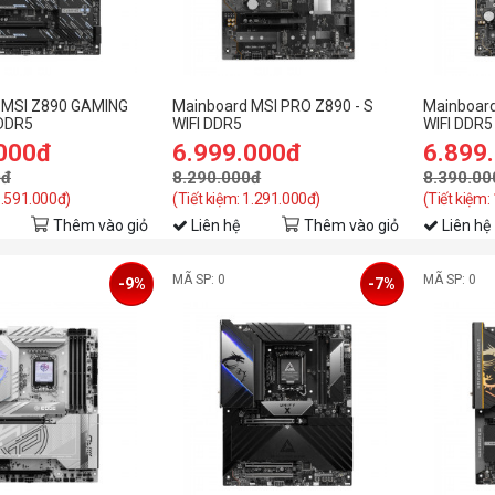
 MSI Z890 GAMING
Mainboard MSI PRO Z890 - S
Mainboard
 DDR5
WIFI DDR5
WIFI DDR5
.000đ
6.999.000đ
6.899
0đ
8.290.000đ
8.390.00
1.591.000đ)
(Tiết kiệm: 1.291.000đ)
(Tiết kiệm:
Thêm vào giỏ
Liên hệ
Thêm vào giỏ
Liên hệ
MÃ SP: 0
MÃ SP: 0
-9%
-7%