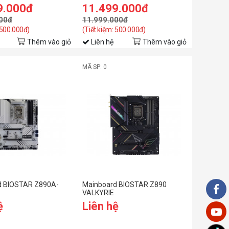
9.000đ
11.499.000đ
00đ
11.999.000đ
 500.000đ)
(Tiết kiệm: 500.000đ)
Thêm vào giỏ
Liên hệ
Thêm vào giỏ
MÃ SP: 0
d BIOSTAR Z890A-
Mainboard BIOSTAR Z890
VALKYRIE
ệ
Liên hệ