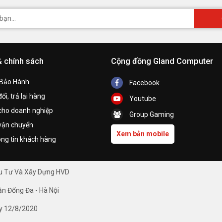
& chính sách
Cộng đồng Gland Computer
 Bảo Hành
Facebook
ổi, trả lại hàng
Youtube
cho doanh nghiệp
Group Gaming
vận chuyển
Xem bản mobile
ng tin khách hàng
ầu Tư Và Xây Dựng HVD
ận Đống Đa - Hà Nội
y 12/8/2020