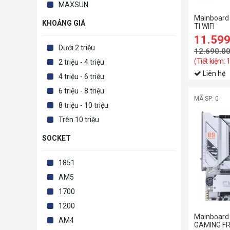
MAXSUN
Mainboard
KHOẢNG GIÁ
TI WIFI
11.59
Dưới 2 triệu
12.690.0
(Tiết kiệm: 
2 triệu - 4 triệu
Liên hệ
4 triệu - 6 triệu
6 triệu - 8 triệu
MÃ SP: 0
8 triệu - 10 triệu
Trên 10 triệu
SOCKET
1851
AM5
1700
1200
Mainboard
AM4
GAMING F