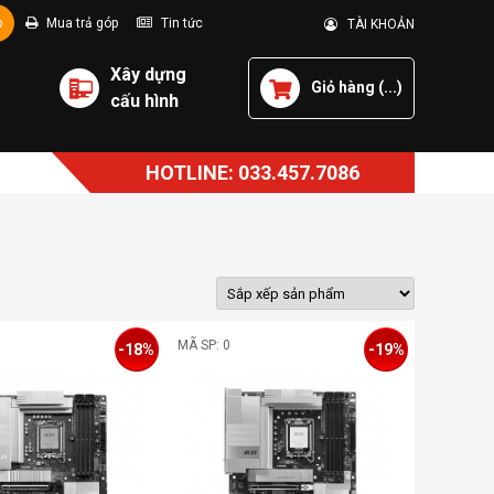
p
Mua trả góp
Tin tức
TÀI KHOẢN
Xây dựng
Giỏ hàng (
...
)
cấu hình
HOTLINE: 033.457.7086
MÃ SP: 0
-18%
-19%