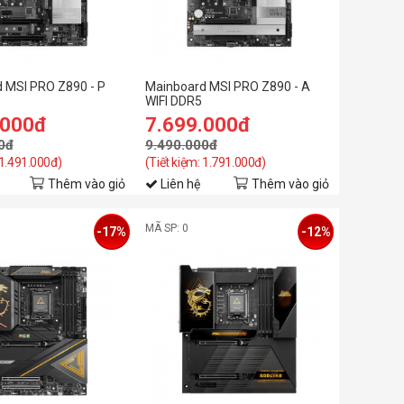
 MSI PRO Z890 - P
Mainboard MSI PRO Z890 - A
WIFI DDR5
.000đ
7.699.000đ
0đ
9.490.000đ
 1.491.000đ)
(Tiết kiệm: 1.791.000đ)
Thêm vào giỏ
Liên hệ
Thêm vào giỏ
MÃ SP: 0
-17%
-12%