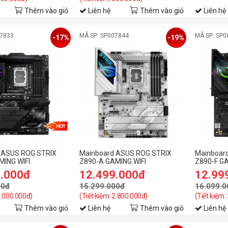
Thêm vào giỏ
Liên hệ
Thêm vào giỏ
Liên hệ
07833
MÃ SP: SP007844
MÃ SP: SP0
-17%
-19%
 ASUS ROG STRIX
Mainboard ASUS ROG STRIX
Mainboar
MING WIFI
Z890-A GAMING WIFI
Z890-F GA
9.000đ
12.499.000đ
12.99
00đ
15.299.000đ
16.099.0
3.000.000đ)
(Tiết kiệm: 2.800.000đ)
(Tiết kiệm:
Thêm vào giỏ
Liên hệ
Thêm vào giỏ
Liên hệ