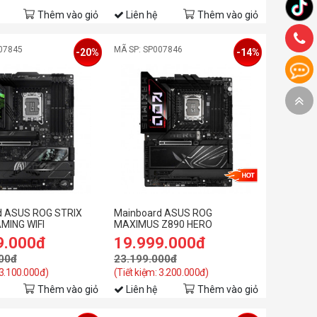
Thêm vào giỏ
Liên hệ
Thêm vào giỏ
07845
MÃ SP: SP007846
-20%
-14%
d ASUS ROG STRIX
Mainboard ASUS ROG
MING WIFI
MAXIMUS Z890 HERO
9.000đ
19.999.000đ
00đ
23.199.000đ
 3.100.000đ)
(Tiết kiệm: 3.200.000đ)
Thêm vào giỏ
Liên hệ
Thêm vào giỏ