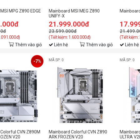
 MSI MPG Z890 EDGE
Mainboard MSI MEG Z890
Mainboar
UNIFY-X
9.000đ
21.999.000đ
17.99
00đ
23.599.000đ
21.499.0
1.091.000đ)
(Tiết kiệm: 1.600.000đ)
(Tiết kiệm:
Thêm vào giỏ
Liên hệ
Thêm vào giỏ
Liên hệ
MÃ SP: 0
MÃ SP: 0
-7%
 Colorful CVN Z890M
Mainboard Colorful CVN Z890
Mainboard
ROZEN V20
ARK FROZEN V20
ULTRA V2