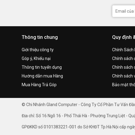
Thông tin chung
Quy định 
Giới thiệu công ty
Chính Sách
Góp ý, Khiếu nại
Chính sách đ
Thông tin tuyển dụng
Chính sách 
Hướng dẫn mua Hàng
Chính sách 
Mua Hàng Trả Góp
Bảo mật thô
© Chi Nhánh Gland Computer - Công Ty Cổ Phần Tư Vấn Đ
Địa chỉ: Số 16 Ngõ 16 - Phố Thái Hà - Phường Trung Liệt - Qu
GPĐKKD số 0101383221-001 do Sở KHĐT Tp.Hà Nội cấp ngà