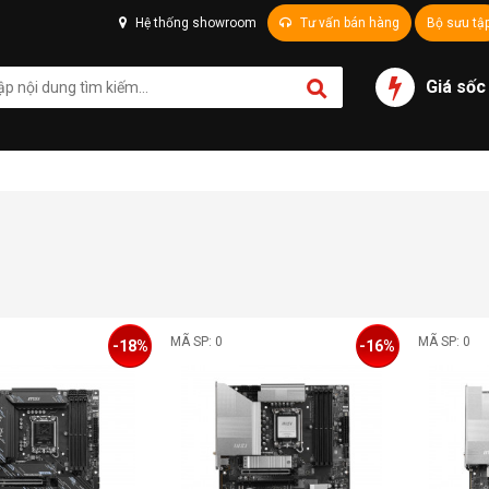
Hệ thống showroom
Tư vấn bán hàng
Bộ sưu tậ
Giá sốc
MÃ SP: 0
MÃ SP: 0
-18%
-16%