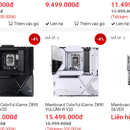
.000đ
9.499.000đ
11.49
0đ
11.999.0
 500.000đ)
(Tiết kiệm:
Thêm vào giỏ
Liên hệ
Thêm vào giỏ
Liên hệ
MÃ SP: 0
MÃ SP: 0
-4%
-4%
Colorful iGame Z890
Mainboard Colorful iGame Z890
Mainboar
V20
VULCAN W V20
SILVER
9.000đ
15.499.000đ
Liên h
00đ
15.999.000đ
 500.000đ)
(Tiết kiệm: 500.000đ)