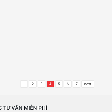
1
2
3
4
5
6
7
next
 TƯ VẤN MIỄN PHÍ