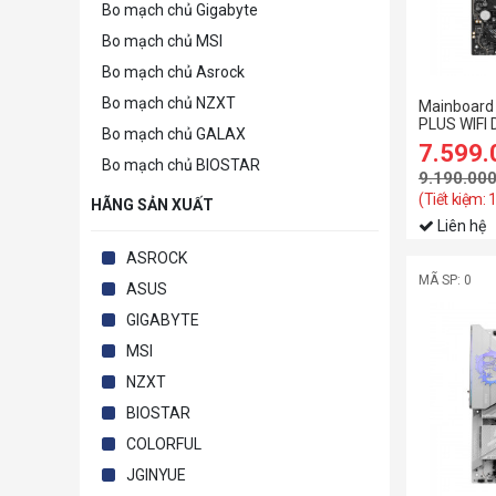
Bo mạch chủ Gigabyte
Bo mạch chủ MSI
Bo mạch chủ Asrock
Bo mạch chủ NZXT
Mainboard
PLUS WIFI
Bo mạch chủ GALAX
7.599
Bo mạch chủ BIOSTAR
9.190.00
(Tiết kiệm: 
HÃNG SẢN XUẤT
Liên hệ
ASROCK
MÃ SP: 0
ASUS
GIGABYTE
MSI
NZXT
BIOSTAR
COLORFUL
JGINYUE