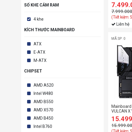
7.499
SỐ KHE CẮM RAM
7.999.00
(Tiết kiệm:
4 khe
Liên hệ
KÍCH THƯỚC MAINBOARD
MÃ SP: 0
ATX
E-ATX
M-ATX
CHIPSET
AMD A520
Intel W480
AMD B550
Mainboard 
AMD X570
VULCAN X 
15.49
AMD B450
15.999.0
Intel B760
(Tiết kiệm: