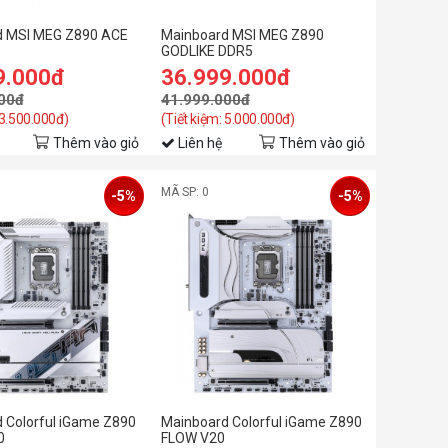
d MSI MEG Z890 ACE
Mainboard MSI MEG Z890
GODLIKE DDR5
9.000đ
36.999.000đ
00đ
41.999.000đ
 3.500.000đ)
(Tiết kiệm: 5.000.000đ)
Thêm vào giỏ
Liên hệ
Thêm vào giỏ
MÃ SP: 0
-5%
-5%
 Colorful iGame Z890
Mainboard Colorful iGame Z890
0
FLOW V20