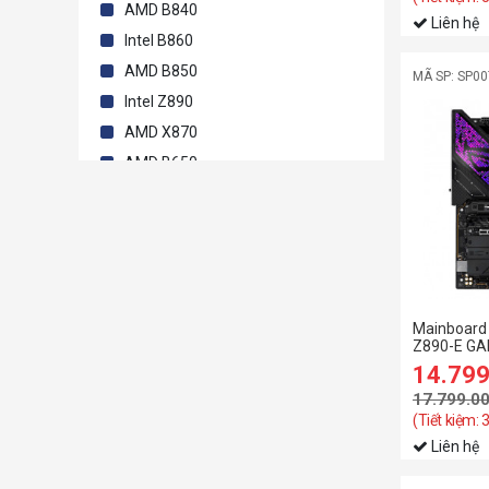
AMD B840
Liên hệ
Intel B860
AMD B850
MÃ SP: SP0
Intel Z890
AMD X870
AMD B650
Intel Z790
AMD X670
Intel B660
Intel H510
AMD A320
Mainboard
Z890-E GA
14.79
17.799.0
(Tiết kiệm: 
Liên hệ