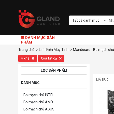
Tất cả danh mục
DANH MỤC SẢN
PHẨM
Trang chủ
Linh Kiện Máy Tính
Mainboard - Bo mạch chủ
4 khe
Xóa tất cả
LỌC SẢN PHẨM
MÃ SP: 0
DANH MỤC
Bo mạch chủ INTEL
Bo mạch chủ AMD
Bo mạch chủ ASUS