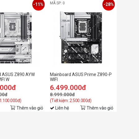
MÃ SP: 0
-11%
-28%
d ASUS Z890 AYW
Mainboard ASUS Prime Z890-P
IFI W
WIFI
.000đ
6.499.000đ
00đ
8.999.000đ
 1.100.000đ)
(Tiết kiệm: 2.500.000đ)
Thêm vào giỏ
Liên hệ
Thêm vào giỏ