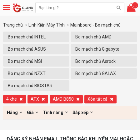
...
Trang chủ
Linh Kiện Máy Tính
Mainboard - Bo mạch chủ
Bo mạch chủ INTEL
Bo mạch chủ AMD
Bo mạch chủ ASUS
Bo mạch chủ Gigabyte
Bo mạch chủ MSI
Bo mạch chủ Asrock
Bo mạch chủ NZXT
Bo mạch chủ GALAX
Bo mạch chủ BIOSTAR
4 khe
ATX
AMD B850
Xóa tất cả
Hãng
Giá
Tính năng
Sắp xếp
ĐĂNG KÝ NHẬN EMAIL THÔNG BÁO KHUYẾN MẠI HOẶC