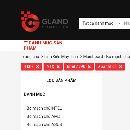
Tất cả danh mục
DANH MỤC SẢN
PHẨM
Trang chủ
Linh Kiện Máy Tính
Mainboard - Bo mạch chủ
4 khe
ATX
Intel Z790
Xóa tất cả
LỌC SẢN PHẨM
DANH MỤC
Bo mạch chủ INTEL
Bo mạch chủ AMD
Bo mạch chủ ASUS