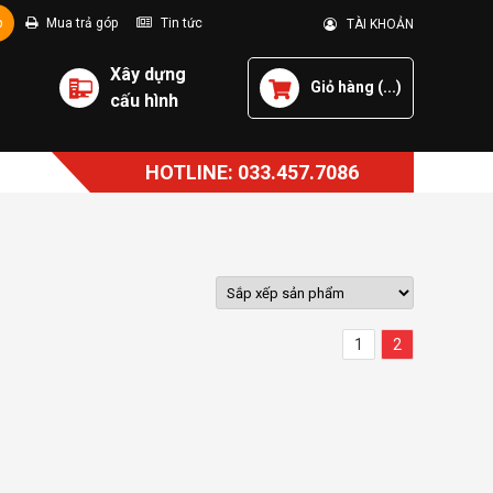
p
Mua trả góp
Tin tức
TÀI KHOẢN
Xây dựng
Giỏ hàng (
...
)
cấu hình
HOTLINE: 033.457.7086
1
2