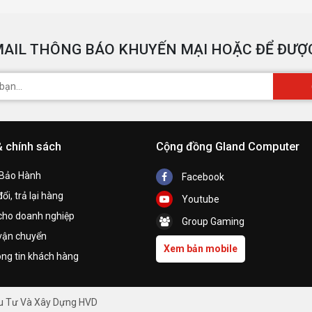
AIL THÔNG BÁO KHUYẾN MẠI HOẶC ĐỂ ĐƯỢC
& chính sách
Cộng đồng Gland Computer
 Bảo Hành
Facebook
ổi, trả lại hàng
Youtube
cho doanh nghiệp
Group Gaming
vận chuyển
Xem bản mobile
ng tin khách hàng
ầu Tư Và Xây Dựng HVD