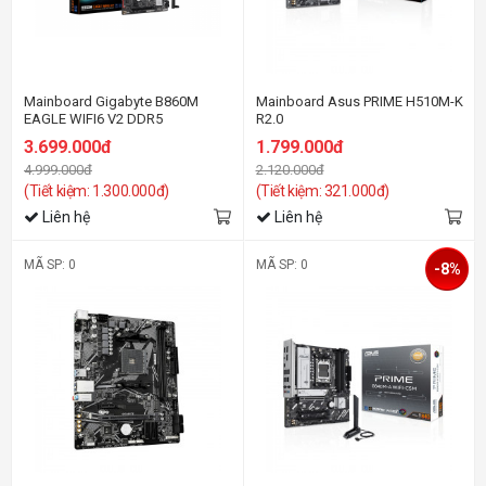
Mainboard Gigabyte B860M
Mainboard Asus PRIME H510M-K
EAGLE WIFI6 V2 DDR5
R2.0
3.699.000đ
1.799.000đ
4.999.000đ
2.120.000đ
(Tiết kiệm: 1.300.000đ)
(Tiết kiệm: 321.000đ)
Liên hệ
Liên hệ
MÃ SP: 0
MÃ SP: 0
-8%