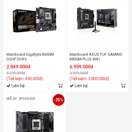
Mainboard Gigabyte B650M
Mainboard ASUS TUF GAMING
D2HP DDR5
B850M-PLUS WIFI
2.849.000đ
6.999.000đ
3.299.000đ
9.999.000đ
(Tiết kiệm: 450.000đ)
(Tiết kiệm: 3.000.000đ)
Liên hệ
Liên hệ
MÃ SP: SP008458
-25%