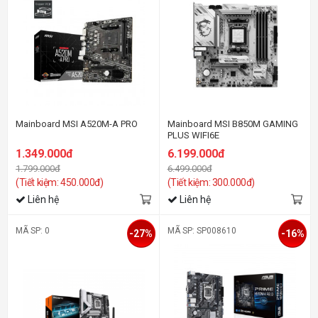
Mainboard MSI A520M-A PRO
Mainboard MSI B850M GAMING
PLUS WIFI6E
1.349.000đ
6.199.000đ
1.799.000đ
6.499.000đ
(Tiết kiệm: 450.000đ)
(Tiết kiệm: 300.000đ)
Liên hệ
Liên hệ
MÃ SP: 0
MÃ SP: SP008610
-27%
-16%