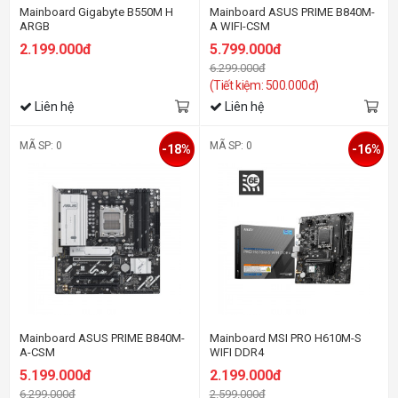
Mainboard Gigabyte B550M H
Mainboard ASUS PRIME B840M-
ARGB
A WIFI-CSM
2.199.000đ
5.799.000đ
6.299.000đ
(Tiết kiệm: 500.000đ)
Liên hệ
Liên hệ
MÃ SP: 0
MÃ SP: 0
-18%
-16%
Mainboard ASUS PRIME B840M-
Mainboard MSI PRO H610M-S
A-CSM
WIFI DDR4
5.199.000đ
2.199.000đ
6.299.000đ
2.599.000đ