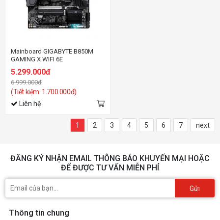
Mainboard GIGABYTE B850M
GAMING X WIFI 6E
5.299.000đ
6.999.000đ
(Tiết kiệm: 1.700.000đ)
Liên hệ
1
2
3
4
5
6
7
next
ĐĂNG KÝ NHẬN EMAIL THÔNG BÁO KHUYẾN MẠI HOẶC
ĐỂ ĐƯỢC TƯ VẤN MIỄN PHÍ
Gửi
Thông tin chung