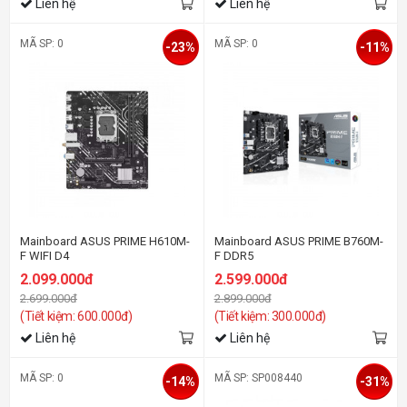
Liên hệ
Liên hệ
MÃ SP: 0
MÃ SP: 0
-23%
-11%
Mainboard ASUS PRIME H610M-
Mainboard ASUS PRIME B760M-
F WIFI D4
F DDR5
2.099.000đ
2.599.000đ
2.699.000đ
2.899.000đ
(Tiết kiệm: 600.000đ)
(Tiết kiệm: 300.000đ)
Liên hệ
Liên hệ
MÃ SP: 0
MÃ SP: SP008440
-14%
-31%