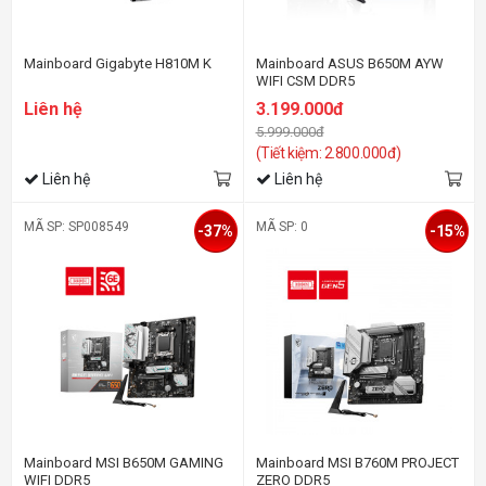
Mainboard Gigabyte H810M K
Mainboard ASUS B650M AYW
WIFI CSM DDR5
Liên hệ
3.199.000đ
5.999.000đ
(Tiết kiệm: 2.800.000đ)
Liên hệ
Liên hệ
MÃ SP: SP008549
MÃ SP: 0
-37%
-15%
Mainboard MSI B650M GAMING
Mainboard MSI B760M PROJECT
WIFI DDR5
ZERO DDR5