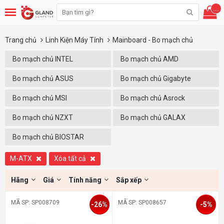
...
Trang chủ
Linh Kiện Máy Tính
Mainboard - Bo mạch chủ
Bo mạch chủ INTEL
Bo mạch chủ AMD
Bo mạch chủ ASUS
Bo mạch chủ Gigabyte
Bo mạch chủ MSI
Bo mạch chủ Asrock
Bo mạch chủ NZXT
Bo mạch chủ GALAX
Bo mạch chủ BIOSTAR
M-ATX
Xóa tất cả
Hãng
Giá
Tính năng
Sắp xếp
MÃ SP: SP008709
MÃ SP: SP008657
-26%
-5%