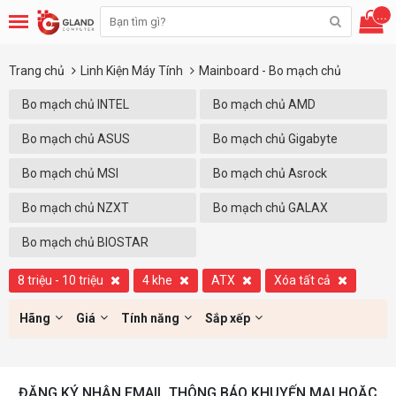
...
Trang chủ
Linh Kiện Máy Tính
Mainboard - Bo mạch chủ
Bo mạch chủ INTEL
Bo mạch chủ AMD
Bo mạch chủ ASUS
Bo mạch chủ Gigabyte
Bo mạch chủ MSI
Bo mạch chủ Asrock
Bo mạch chủ NZXT
Bo mạch chủ GALAX
Bo mạch chủ BIOSTAR
8 triệu - 10 triệu
4 khe
ATX
Xóa tất cả
Hãng
Giá
Tính năng
Sắp xếp
ĐĂNG KÝ NHẬN EMAIL THÔNG BÁO KHUYẾN MẠI HOẶC