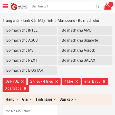
...
Trang chủ
Linh Kiện Máy Tính
Mainboard - Bo mạch chủ
Bo mạch chủ INTEL
Bo mạch chủ AMD
Bo mạch chủ ASUS
Bo mạch chủ Gigabyte
Bo mạch chủ MSI
Bo mạch chủ Asrock
Bo mạch chủ NZXT
Bo mạch chủ GALAX
Bo mạch chủ BIOSTAR
JGINYUE
2 triệu - 4 triệu
4 khe
Intel B760
Xóa tất cả
Hãng
Giá
Tính năng
Sắp xếp
MÃ SP: SP007604