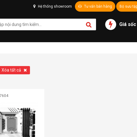
Hệ thống showroom
Tư vấn bán hàng
Bộ sưu tậ
Giá sốc
Xóa tất cả
07604