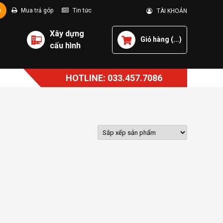
p
Mua trả góp
Tin tức
TÀI KHOẢN
Xây dựng
Giỏ hàng (
...
)
cấu hình
HOTLINE: 033.457.7086