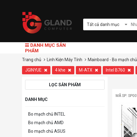
Tất cả danh mục
DANH MỤC SẢN
PHẨM
Trang chủ
Linh Kiện Máy Tính
Mainboard - Bo mạch chủ
JGINYUE
4 khe
M-ATX
Intel B760
LỌC SẢN PHẨM
MÃ SP: SP0
DANH MỤC
Bo mạch chủ INTEL
Bo mạch chủ AMD
Bo mạch chủ ASUS