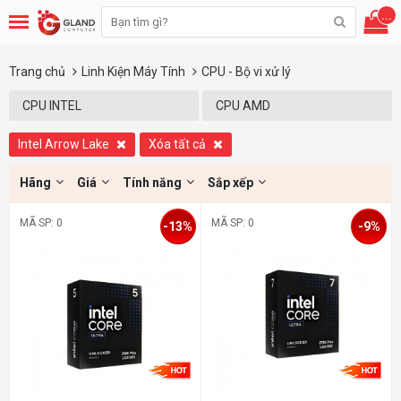
...
Trang chủ
Linh Kiện Máy Tính
CPU - Bộ vi xử lý
CPU INTEL
CPU AMD
Intel Arrow Lake
Xóa tất cả
Hãng
Giá
Tính năng
Sắp xếp
MÃ SP: 0
MÃ SP: 0
-13%
-9%