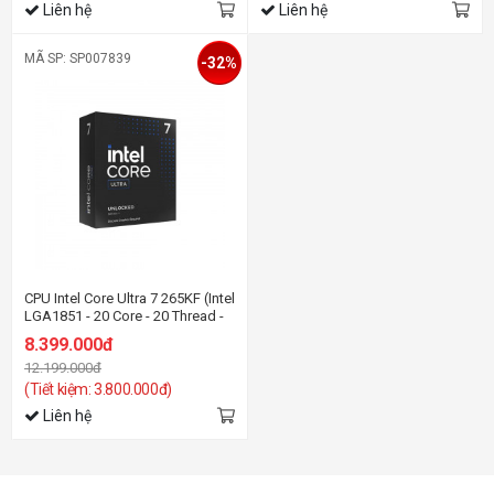
Liên hệ
Liên hệ
MÃ SP: SP007839
-32%
CPU Intel Core Ultra 7 265KF (Intel
LGA1851 - 20 Core - 20 Thread -
Base 3.3Ghz - Turbo 5.5Ghz -
8.399.000đ
Cache 30MB - No IGPU)
12.199.000đ
(Tiết kiệm: 3.800.000đ)
Liên hệ