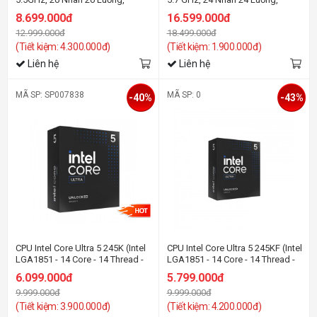
Arrow Lake-S)
Arrow Lake-S)
8.699.000đ
16.599.000đ
12.999.000đ
18.499.000đ
(Tiết kiệm: 4.300.000đ)
(Tiết kiệm: 1.900.000đ)
Liên hệ
Liên hệ
MÃ SP: SP007838
MÃ SP: 0
-40%
-43%
CPU Intel Core Ultra 5 245K (Intel
CPU Intel Core Ultra 5 245KF (Intel
LGA1851 - 14 Core - 14 Thread -
LGA1851 - 14 Core - 14 Thread -
Base 3.6Ghz - Turbo 5.2Ghz -
Base 3.6Ghz - Turbo 5.2Ghz -
6.099.000đ
5.799.000đ
Cache 24MB)
Cache 24MB - No IGPU)
9.999.000đ
9.999.000đ
(Tiết kiệm: 3.900.000đ)
(Tiết kiệm: 4.200.000đ)