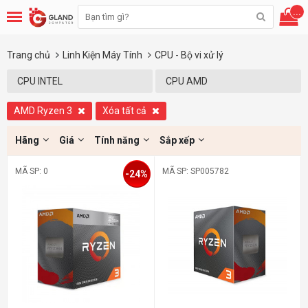
...
Trang chủ
Linh Kiện Máy Tính
CPU - Bộ vi xử lý
CPU INTEL
CPU AMD
AMD Ryzen 3
Xóa tất cả
Hãng
Giá
Tính năng
Sắp xếp
MÃ SP: 0
MÃ SP: SP005782
-24%