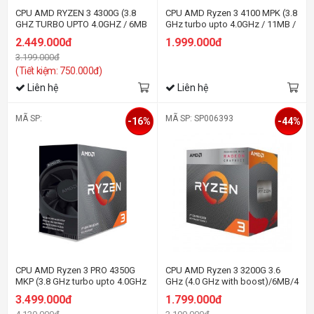
CPU AMD RYZEN 3 4300G (3.8
CPU AMD Ryzen 3 4100 MPK (3.8
GHZ TURBO UPTO 4.0GHZ / 6MB
GHz turbo upto 4.0GHz / 11MB /
/ 4 CORES, 8 THREADS / 65W /
4 Cores, 8 Threads / 65W /
2.449.000đ
1.999.000đ
SOCKET AM4)
Socket AM4)
3.199.000đ
(Tiết kiệm: 750.000đ)
Liên hệ
Liên hệ
MÃ SP:
MÃ SP: SP006393
-16%
-44%
CPU AMD Ryzen 3 PRO 4350G
CPU AMD Ryzen 3 3200G 3.6
MKP (3.8 GHz turbo upto 4.0GHz
GHz (4.0 GHz with boost)/6MB/4
/ 6MB / 4 Cores, 8 Threads / 65W
cores 4 threads/Radeon Vega
3.499.000đ
1.799.000đ
/ Socket AM4)
8/65W