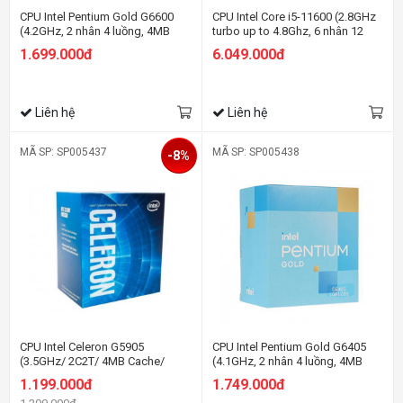
CPU Intel Pentium Gold G6600
CPU Intel Core i5-11600 (2.8GHz
(4.2GHz, 2 nhân 4 luồng, 4MB
turbo up to 4.8Ghz, 6 nhân 12
Cache, 58W) - Socket Intel LGA
luồng, 12MB Cache, 65W) -
1.699.000đ
6.049.000đ
1200)
Socket Intel LGA 1200
Liên hệ
Liên hệ
MÃ SP: SP005437
MÃ SP: SP005438
-8%
CPU Intel Celeron G5905
CPU Intel Pentium Gold G6405
(3.5GHz/ 2C2T/ 4MB Cache/
(4.1GHz, 2 nhân 4 luồng, 4MB
Socket 1200)
Cache, 58W) - Socket Intel LGA
1.199.000đ
1.749.000đ
1200)