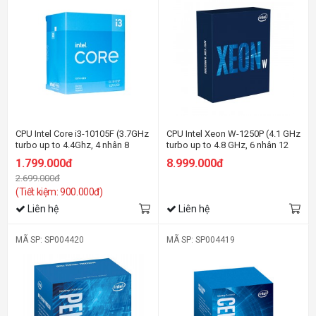
CPU Intel Core i3-10105F (3.7GHz
CPU Intel Xeon W-1250P (4.1 GHz
turbo up to 4.4Ghz, 4 nhân 8
turbo up to 4.8 GHz, 6 nhân 12
luồng, 6MB Cache, 65W) - Socket
luồng, 12MB Cache, 125W) -
1.799.000đ
8.999.000đ
Intel LGA 1200
Socket Intel LGA 1200
2.699.000đ
(Tiết kiệm: 900.000đ)
Liên hệ
Liên hệ
MÃ SP: SP004420
MÃ SP: SP004419