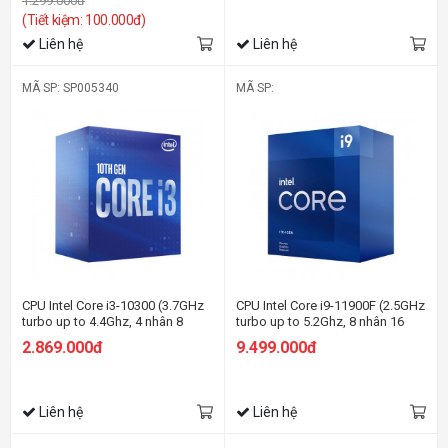
1.299.000đ
(Tiết kiệm: 100.000đ)
Liên hệ
Liên hệ
MÃ SP: SP005340
MÃ SP:
CPU Intel Core i3-10300 (3.7GHz
CPU Intel Core i9-11900F (2.5GHz
turbo up to 4.4Ghz, 4 nhân 8
turbo up to 5.2Ghz, 8 nhân 16
luồng, 8MB Cache, 65W) - Socket
luồng, 16MB Cache, 65W) -
2.869.000đ
9.499.000đ
Intel LGA 1200
Socket Intel LGA 1200
Liên hệ
Liên hệ