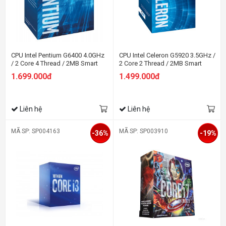
CPU Intel Pentium G6400 4.0GHz
CPU Intel Celeron G5920 3.5GHz /
/ 2 Core 4 Thread / 2MB Smart
2 Core 2 Thread / 2MB Smart
Cache / UHD Graphics
Cache / UHD Graphics
1.699.000đ
1.499.000đ
610/Socket 1200
610/Socket 1200
Liên hệ
Liên hệ
MÃ SP: SP004163
MÃ SP: SP003910
-36%
-19%