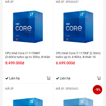
MÃ SP:
MÃ SP: SP006057
CPU Intel Core i7-11700KF
CPU Intel Core i7-11700F (2.5GHz
(3.6GHz turbo up to 5Ghz, 8 nhân
turbo up to 4.9Ghz, 8 nhân 16
16 luồng, 16MB Cache, 125W) -
luồng, 16MB Cache, 65W) -
8.499.000đ
6.699.000đ
Socket Intel LGA 1200
Socket Intel LGA 1200
Liên hệ
Liên hệ
MÃ SP:
MÃ SP: SP005601
-9%