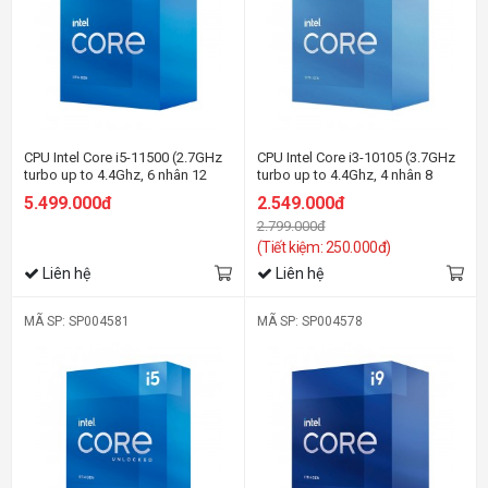
CPU Intel Core i5-11500 (2.7GHz
CPU Intel Core i3-10105 (3.7GHz
turbo up to 4.4Ghz, 6 nhân 12
turbo up to 4.4Ghz, 4 nhân 8
luồng, 12MB Cache, 65W) -
luồng, 6MB Cache, 65W) - Socket
5.499.000đ
2.549.000đ
Socket Intel LGA 1200
Intel LGA 1200
2.799.000đ
(Tiết kiệm: 250.000đ)
Liên hệ
Liên hệ
MÃ SP: SP004581
MÃ SP: SP004578