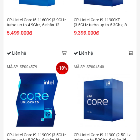
CPU Intel Core i5-11600K (3.9GHz
CPU Intel Core i9-11900KF
turbo up to 4.9Ghz, 6 nhân 12
(3.5GHz turbo up to 5.3Ghz, 8
luồng, 12MB Cache, 125W)
nhân 16 luồng, 16MB Cache,
5.499.000đ
9.399.000đ
125W)
Liên hệ
Liên hệ
MÃ SP: SP004579
MÃ SP: SP004540
-18%
CPU Intel Core i9-11900K (3.5GHz
CPU Intel Core i9-11900 (2.5GHz
turbo up to 5.3Ghz, 8 nhân 16
turbo up to 5.2Ghz, 8 nhân 16