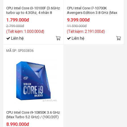
CPU Intel Core i3-10100F (3.6GHz
CPU Intel Core i7-10700K
turbo up to 4.3Ghz, 4 nhân 8
Avengers Edition 3.8 GHz (Max
luồng, 6MB Cache, 65W) - Socket
Turbo 5.1 GHz) / (8C/16T) / 16MB
1.799.000đ
9.399.000đ
Intel LGA 1200
Cache)
2.799.000đ
11.590.000đ
(Tiết kiệm: 1.000.000đ)
(Tiết kiệm: 2.191.000đ)
Liên hệ
Liên hệ
MÃ SP: SP003836
CPU Intel Core i9-10850K 3.6 GHz
(Max Turbo 5.2 GHz) / (10C/20T)
/ 20MB Cache)
8.990.000đ