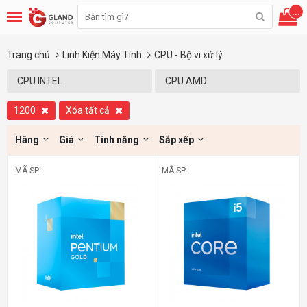
...
Trang chủ
Linh Kiện Máy Tính
CPU - Bộ vi xử lý
CPU INTEL
CPU AMD
1200
Xóa tất cả
Hãng
Giá
Tính năng
Sắp xếp
MÃ SP:
MÃ SP: