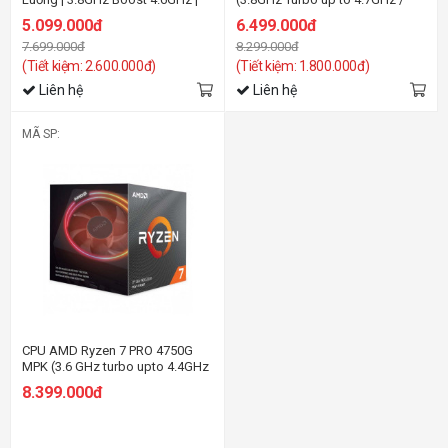
16MB Cache ) - Socket AM4
36MB / 8 Cores / 16 Threads /
5.099.000đ
6.499.000đ
105W / AM4)
7.699.000đ
8.299.000đ
(Tiết kiệm: 2.600.000đ)
(Tiết kiệm: 1.800.000đ)
Liên hệ
Liên hệ
MÃ SP:
CPU AMD Ryzen 7 PRO 4750G
MPK (3.6 GHz turbo upto 4.4GHz
/ 12MB / 8 Cores, 16 Threads /
8.399.000đ
65W / Socket AM4)