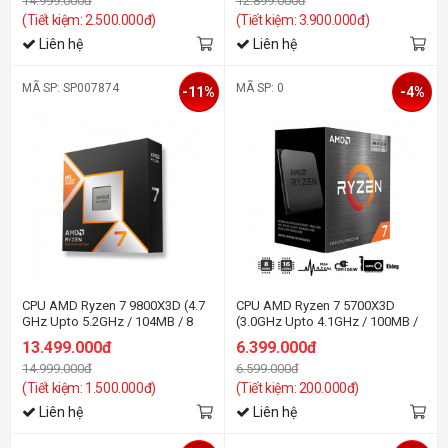
14.999.000đ
12.899.000đ
(Tiết kiệm: 2.500.000đ)
(Tiết kiệm: 3.900.000đ)
Liên hệ
Liên hệ
MÃ SP: SP007874
MÃ SP: 0
-11%
-4%
CPU AMD Ryzen 7 9800X3D (4.7
CPU AMD Ryzen 7 5700X3D
GHz Upto 5.2GHz / 104MB / 8
(3.0GHz Upto 4.1GHz / 100MB /
Cores, 16 Threads / 105W /
8 Cores, 16 Threads / 105W /
13.499.000đ
6.399.000đ
Socket AM5)
Socket AM4)
14.999.000đ
6.599.000đ
(Tiết kiệm: 1.500.000đ)
(Tiết kiệm: 200.000đ)
Liên hệ
Liên hệ