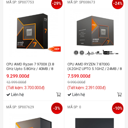
MÃ SP: SP007753
MÃ SP: SP008673
-29%
-24%
CPU AMD Ryzen 7 9700X (3.8
CPU AMD RYZEN 7 8700G
GHz Upto 5.8GHz / 40MB / 8
(4.2GHZ UPTO 5.1GHZ / 24MB / 8
Cores, 16 Threads / 65W /
CORES, 16 THREADS / 65W /
9.299.000đ
7.599.000đ
Socket AM5)
SOCKET AM5)
12.999.000đ
9.990.000đ
(Tiết kiệm: 3.700.000đ)
(Tiết kiệm: 2.391.000đ)
Liên hệ
Liên hệ
MÃ SP: SP007629
MÃ SP: 0
-3%
-10%