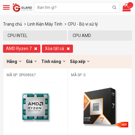
...
Trang chủ
Linh Kiện Máy Tính
CPU - Bộ vi xử lý
CPU INTEL
CPU AMD
AMD Ryzen 7
Xóa tất cả
Hãng
Giá
Tính năng
Sắp xếp
MÃ SP: SP008567
MÃ SP: 0