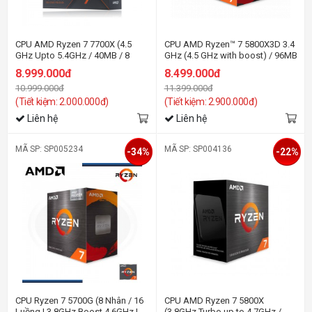
CPU AMD Ryzen 7 7700X (4.5
CPU AMD Ryzen™ 7 5800X3D 3.4
GHz Upto 5.4GHz / 40MB / 8
GHz (4.5 GHz with boost) / 96MB
Cores, 16 Threads / 105W /
cache / 8 cores 16 threads /
8.999.000đ
8.499.000đ
Socket AM5)
socket AM4 / 105 W)
10.999.000đ
11.399.000đ
(Tiết kiệm: 2.000.000đ)
(Tiết kiệm: 2.900.000đ)
Liên hệ
Liên hệ
MÃ SP: SP005234
MÃ SP: SP004136
-34%
-22%
CPU Ryzen 7 5700G (8 Nhân / 16
CPU AMD Ryzen 7 5800X
Luồng | 3.8GHz Boost 4.6GHz |
(3.8GHz Turbo up to 4.7GHz /