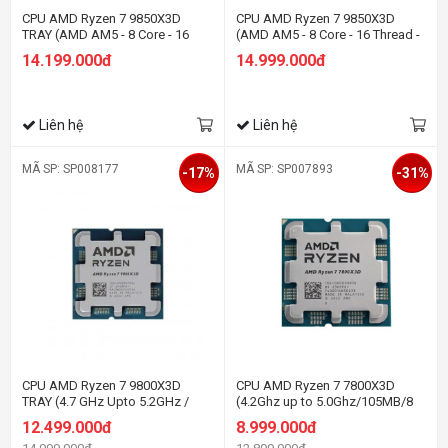
CPU AMD Ryzen 7 9850X3D
CPU AMD Ryzen 7 9850X3D
TRAY (AMD AM5 - 8 Core - 16
(AMD AM5 - 8 Core - 16 Thread -
Thread - Base 4.7Ghz - Turbo
Base 4.7Ghz - Turbo 5.6Ghz -
14.199.000đ
14.999.000đ
5.6Ghz - Cache 104MB)
Cache 104MB)
Liên hệ
Liên hệ
MÃ SP: SP008177
MÃ SP: SP007893
-17%
-31%
CPU AMD Ryzen 7 9800X3D
CPU AMD Ryzen 7 7800X3D
TRAY (4.7 GHz Upto 5.2GHz /
(4.2Ghz up to 5.0Ghz/105MB/8
104MB / 8 Cores, 16 Threads /
cores 16 threads/120W/Socket
12.499.000đ
8.999.000đ
105W / Socket AM5)
AM5) - TRAY CHÍNH HÃNG