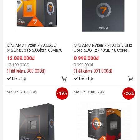
CPU AMD Ryzen 7 7800X3D
CPU AMD Ryzen 7 7700 (3.8 GHz
(4.2Ghz up to 5.0Ghz/105MB/8
Upto 5.3GHz / 40MB / 8 Cores,
cores 16 threads/120W/Socket
16 Threads / 65W / Socket AM5)
12.899.000đ
8.999.000đ
AM5)
13.199.000đ
9.990.000đ
(Tiết kiệm: 300.000đ)
(Tiết kiệm: 991.000đ)
Liên hệ
Liên hệ
MÃ SP: SP006192
MÃ SP: SP005746
-19%
-26%