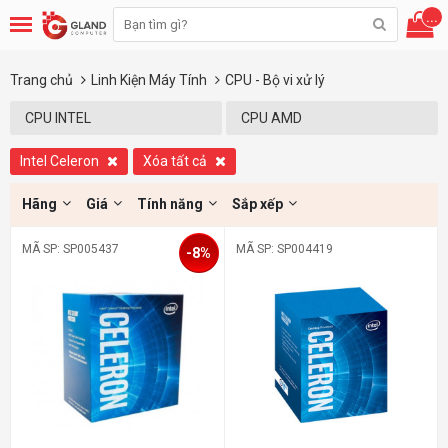
...
Trang chủ
Linh Kiện Máy Tính
CPU - Bộ vi xử lý
CPU INTEL
CPU AMD
Intel Celeron
Xóa tất cả
Hãng
Giá
Tính năng
Sắp xếp
MÃ SP: SP005437
MÃ SP: SP004419
-8%