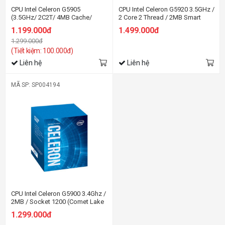
CPU Intel Celeron G5905
CPU Intel Celeron G5920 3.5GHz /
(3.5GHz/ 2C2T/ 4MB Cache/
2 Core 2 Thread / 2MB Smart
Socket 1200)
Cache / UHD Graphics
1.199.000đ
1.499.000đ
610/Socket 1200
1.299.000đ
(Tiết kiệm: 100.000đ)
Liên hệ
Liên hệ
MÃ SP: SP004194
CPU Intel Celeron G5900 3.4Ghz /
2MB / Socket 1200 (Comet Lake
)
1.299.000đ