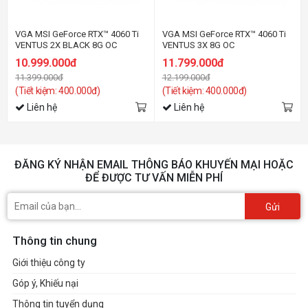
VGA MSI GeForce RTX™ 4060 Ti
VGA MSI GeForce RTX™ 4060 Ti
VENTUS 2X BLACK 8G OC
VENTUS 3X 8G OC
10.999.000đ
11.799.000đ
11.399.000đ
12.199.000đ
(Tiết kiệm: 400.000đ)
(Tiết kiệm: 400.000đ)
Liên hệ
Liên hệ
ĐĂNG KÝ NHẬN EMAIL THÔNG BÁO KHUYẾN MẠI HOẶC
ĐỂ ĐƯỢC TƯ VẤN MIỄN PHÍ
Gửi
Thông tin chung
Giới thiệu công ty
Góp ý, Khiếu nại
Thông tin tuyển dụng