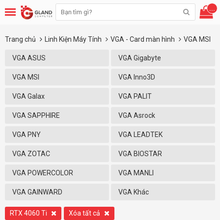
...
Trang chủ
Linh Kiện Máy Tính
VGA - Card màn hình
VGA MSI
VGA ASUS
VGA Gigabyte
VGA MSI
VGA Inno3D
VGA Galax
VGA PALIT
VGA SAPPHIRE
VGA Asrock
VGA PNY
VGA LEADTEK
VGA ZOTAC
VGA BIOSTAR
VGA POWERCOLOR
VGA MANLI
VGA GAINWARD
VGA Khác
RTX 4060 Ti
Xóa tất cả