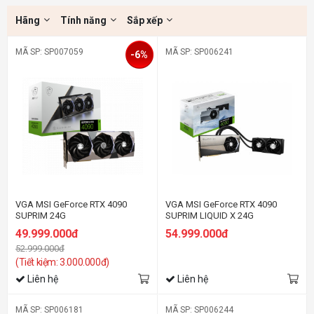
Hãng
Tính năng
Sắp xếp
MÃ SP: SP007059
MÃ SP: SP006241
-6%
VGA MSI GeForce RTX 4090
VGA MSI GeForce RTX 4090
SUPRIM 24G
SUPRIM LIQUID X 24G
49.999.000đ
54.999.000đ
52.999.000đ
(Tiết kiệm: 3.000.000đ)
Liên hệ
Liên hệ
MÃ SP: SP006181
MÃ SP: SP006244