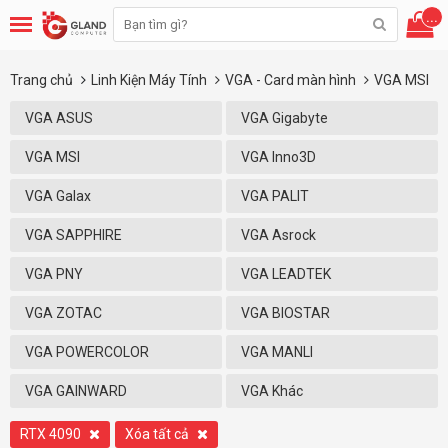
...
Trang chủ
Linh Kiện Máy Tính
VGA - Card màn hình
VGA MSI
VGA ASUS
VGA Gigabyte
VGA MSI
VGA Inno3D
VGA Galax
VGA PALIT
VGA SAPPHIRE
VGA Asrock
VGA PNY
VGA LEADTEK
VGA ZOTAC
VGA BIOSTAR
VGA POWERCOLOR
VGA MANLI
VGA GAINWARD
VGA Khác
RTX 4090
Xóa tất cả