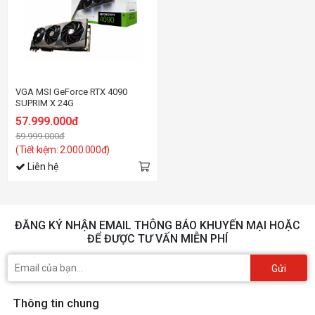
VGA MSI GeForce RTX 4090
SUPRIM X 24G
57.999.000đ
59.999.000đ
(Tiết kiệm: 2.000.000đ)
Liên hệ
ĐĂNG KÝ NHẬN EMAIL THÔNG BÁO KHUYẾN MẠI HOẶC
ĐỂ ĐƯỢC TƯ VẤN MIỄN PHÍ
Gửi
Thông tin chung