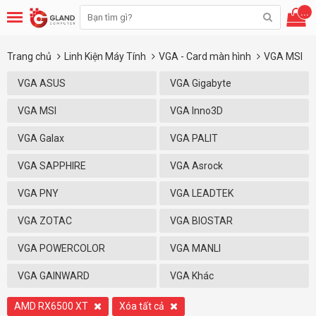
...
Trang chủ
Linh Kiện Máy Tính
VGA - Card màn hình
VGA MSI
VGA ASUS
VGA Gigabyte
VGA MSI
VGA Inno3D
VGA Galax
VGA PALIT
VGA SAPPHIRE
VGA Asrock
VGA PNY
VGA LEADTEK
VGA ZOTAC
VGA BIOSTAR
VGA POWERCOLOR
VGA MANLI
VGA GAINWARD
VGA Khác
AMD RX6500 XT
Xóa tất cả