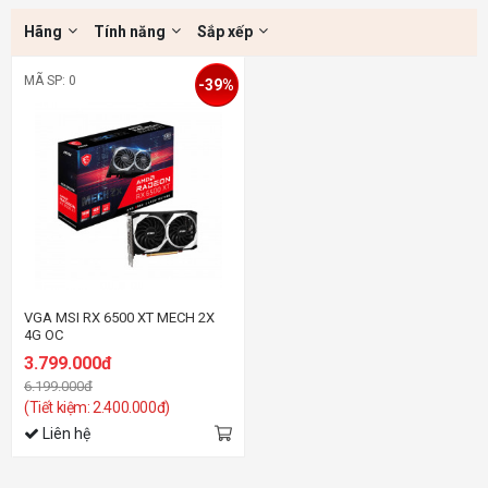
Hãng
Tính năng
Sắp xếp
MÃ SP: 0
-39%
VGA MSI RX 6500 XT MECH 2X
4G OC
3.799.000đ
6.199.000đ
(Tiết kiệm: 2.400.000đ)
Liên hệ