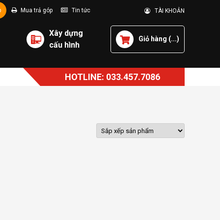
p
Mua trả góp
Tin tức
TÀI KHOẢN
Xây dựng
Giỏ hàng (
...
)
cấu hình
HOTLINE: 033.457.7086