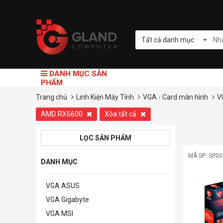
Tất cả danh mục
DANH MỤC SẢN
PHẨM
Trang chủ
Linh Kiện Máy Tính
VGA - Card màn hình
V
AMD RX6600
Xóa tất cả
LỌC SẢN PHẨM
MÃ SP: SP0
DANH MỤC
VGA ASUS
VGA Gigabyte
VGA MSI