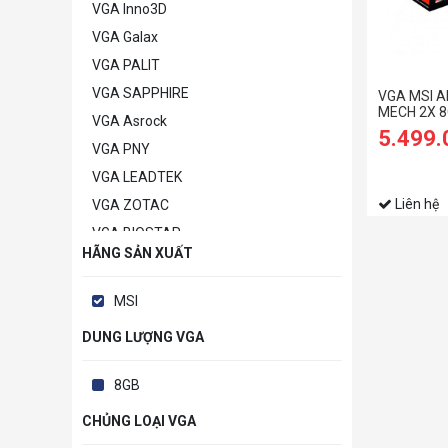
VGA Inno3D
VGA Galax
VGA PALIT
VGA SAPPHIRE
VGA MSI A
MECH 2X 
VGA Asrock
5.499
VGA PNY
VGA LEADTEK
Liên hệ
VGA ZOTAC
VGA BIOSTAR
HÃNG SẢN XUẤT
VGA POWERCOLOR
VGA MANLI
MSI
VGA GAINWARD
DUNG LƯỢNG VGA
VGA Khác
8GB
CHỦNG LOẠI VGA