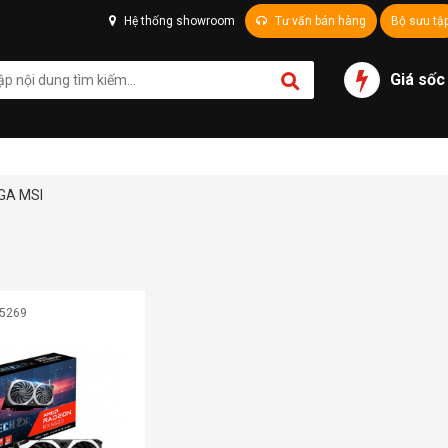
Hệ thống showroom
Tư vấn bán hàng
Bộ sưu tậ
Giá sốc
GA MSI
05269