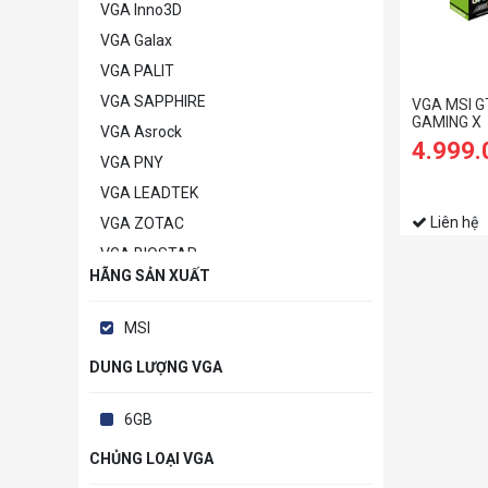
VGA Inno3D
VGA Galax
VGA PALIT
VGA SAPPHIRE
VGA MSI G
GAMING X
VGA Asrock
4.999
VGA PNY
VGA LEADTEK
Liên hệ
VGA ZOTAC
VGA BIOSTAR
HÃNG SẢN XUẤT
VGA POWERCOLOR
VGA MANLI
MSI
VGA GAINWARD
DUNG LƯỢNG VGA
VGA Khác
6GB
CHỦNG LOẠI VGA