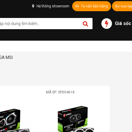
Hệ thống showroom
Tư vấn bán hàng
Bộ sưu tậ
Giá sốc
GA MSI
MÃ SP: SP004618