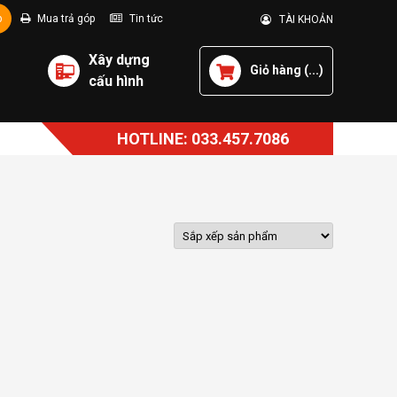
p
Mua trả góp
Tin tức
TÀI KHOẢN
Xây dựng
Giỏ hàng (
...
)
cấu hình
HOTLINE: 033.457.7086