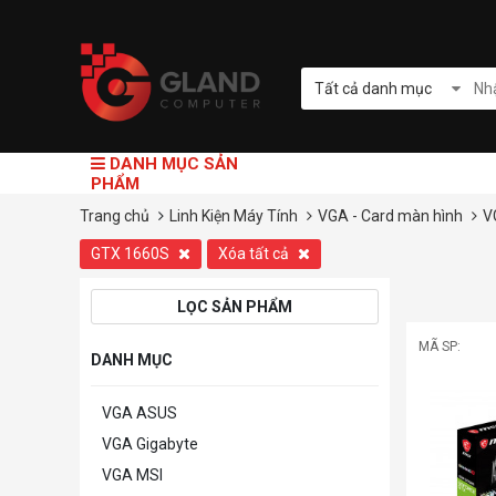
Tất cả danh mục
DANH MỤC SẢN
PHẨM
Trang chủ
Linh Kiện Máy Tính
VGA - Card màn hình
V
GTX 1660S
Xóa tất cả
LỌC SẢN PHẨM
MÃ SP:
DANH MỤC
VGA ASUS
VGA Gigabyte
VGA MSI