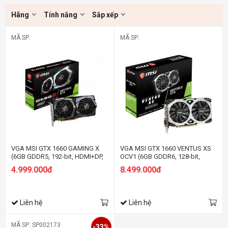
Hãng
Tính năng
Sắp xếp
MÃ SP:
MÃ SP:
VGA MSI GTX 1660 GAMING X
VGA MSI GTX 1660 VENTUS XS
(6GB GDDR5, 192-bit, HDMI+DP,
OCV1 (6GB GDDR6, 128-bit,
1x8-pin)
HDMI+DP, 1x8-pin)
4.999.000đ
8.499.000đ
Liên hệ
Liên hệ
MÃ SP: SP002173
-33%