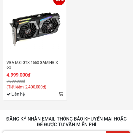
VGA MSI GTX 1660 GAMING X
6G
4.999.000đ
7.399.000đ
(Tiết kiệm: 2.400.000đ)
Liên hệ
ĐĂNG KÝ NHẬN EMAIL THÔNG BÁO KHUYẾN MẠI HOẶC
ĐỂ ĐƯỢC TƯ VẤN MIỄN PHÍ