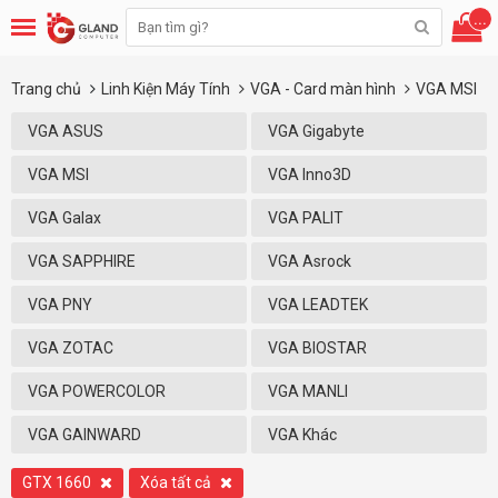
...
Trang chủ
Linh Kiện Máy Tính
VGA - Card màn hình
VGA MSI
VGA ASUS
VGA Gigabyte
VGA MSI
VGA Inno3D
VGA Galax
VGA PALIT
VGA SAPPHIRE
VGA Asrock
VGA PNY
VGA LEADTEK
VGA ZOTAC
VGA BIOSTAR
VGA POWERCOLOR
VGA MANLI
VGA GAINWARD
VGA Khác
GTX 1660
Xóa tất cả