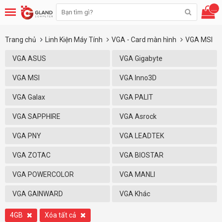
...
Trang chủ
Linh Kiện Máy Tính
VGA - Card màn hình
VGA MSI
VGA ASUS
VGA Gigabyte
VGA MSI
VGA Inno3D
VGA Galax
VGA PALIT
VGA SAPPHIRE
VGA Asrock
VGA PNY
VGA LEADTEK
VGA ZOTAC
VGA BIOSTAR
VGA POWERCOLOR
VGA MANLI
VGA GAINWARD
VGA Khác
4GB
Xóa tất cả