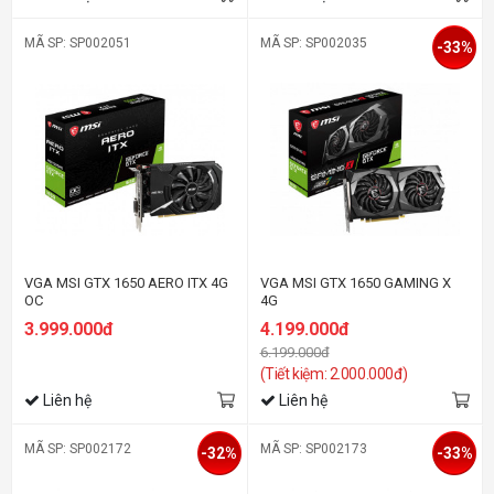
MÃ SP: SP002051
MÃ SP: SP002035
-33%
VGA MSI GTX 1650 AERO ITX 4G
VGA MSI GTX 1650 GAMING X
OC
4G
3.999.000đ
4.199.000đ
6.199.000đ
(Tiết kiệm: 2.000.000đ)
Liên hệ
Liên hệ
MÃ SP: SP002172
MÃ SP: SP002173
-32%
-33%