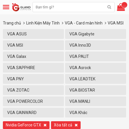
...
Trang chủ
Linh Kiện Máy Tính
VGA - Card màn hình
VGA MSI
VGA ASUS
VGA Gigabyte
VGA MSI
VGA Inno3D
VGA Galax
VGA PALIT
VGA SAPPHIRE
VGA Asrock
VGA PNY
VGA LEADTEK
VGA ZOTAC
VGA BIOSTAR
VGA POWERCOLOR
VGA MANLI
VGA GAINWARD
VGA Khác
Nvidia GeForce GTX
Xóa tất cả