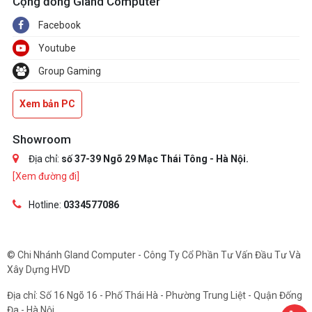
Cộng đồng Gland Computer
Facebook
Youtube
Group Gaming
Xem bản PC
Showroom
Địa chỉ:
số 37-39 Ngõ 29 Mạc Thái Tông - Hà Nội.
[Xem đường đi]
Hotline:
0334577086
© Chi Nhánh Gland Computer - Công Ty Cổ Phần Tư Vấn Đầu Tư Và
Xây Dựng HVD
Địa chỉ: Số 16 Ngõ 16 - Phố Thái Hà - Phường Trung Liệt - Quận Đống
Đa - Hà Nội