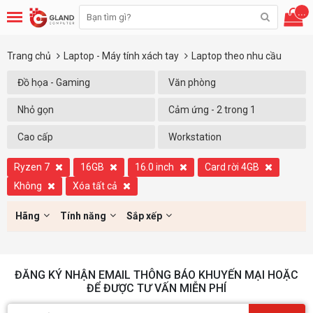
...
Trang chủ
Laptop - Máy tính xách tay
Laptop theo nhu cầu
Đồ họa - Gaming
Văn phòng
Nhỏ gọn
Cảm ứng - 2 trong 1
Cao cấp
Workstation
Ryzen 7
16GB
16.0 inch
Card rời 4GB
Không
Xóa tất cả
Hãng
Tính năng
Sắp xếp
ĐĂNG KÝ NHẬN EMAIL THÔNG BÁO KHUYẾN MẠI HOẶC
ĐỂ ĐƯỢC TƯ VẤN MIỄN PHÍ